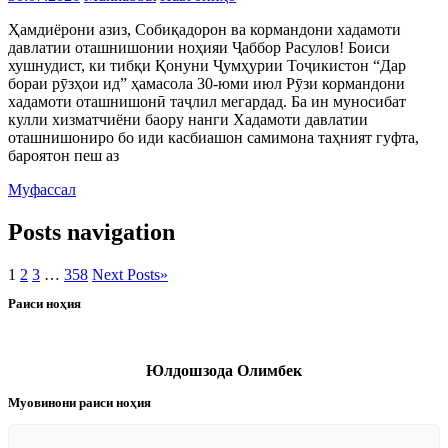
Ҳамдиёрони азиз, Собиқадорон ва кормандони хадамоти
давлатии оташнишонии ноҳияи Ҷаббор Расулов! Боиси
хушнудист, ки тибқи Қонуни Ҷумҳурии Тоҷикистон “Дар
бораи рӯзҳои ид” ҳамасола 30-юми июл Рӯзи кормандони
хадамоти оташнишонӣ таҷлил мегардад. Ба ин муносибат
кулли хизматчиёни баору нанги Хадамоти давлатии
оташнишониро бо иди касбиашон самимона таҳният гуфта,
бароятон пеш аз
Муфассал
Posts navigation
1
2
3
…
358
Next Posts
»
Раиси ноҳия
Юлдошзода Олимбек
Муовинони раиси ноҳия