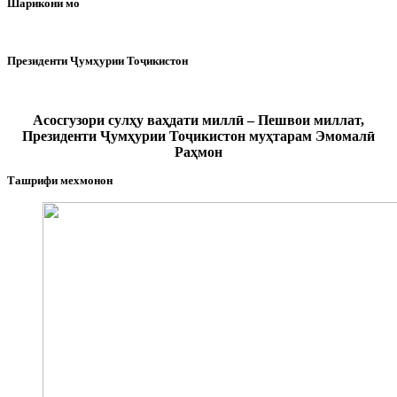
Шарикони мо
Президенти Ҷумҳурии Тоҷикистон
Асосгузори сулҳу ваҳдати миллӣ – Пешвои миллат,
Президенти Ҷумҳурии Тоҷикистон муҳтарам Эмомалӣ
Раҳмон
Ташрифи мехмонон