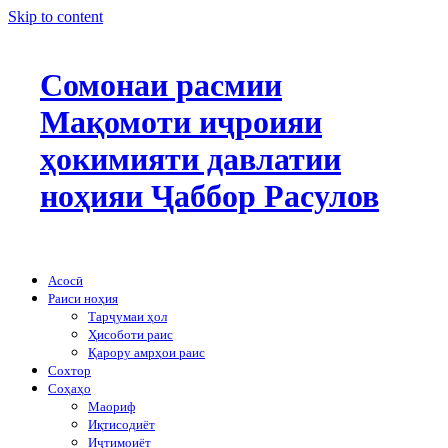
Skip to content
Сомонаи расмии
Мақомоти иҷроияи
ҳокимияти давлатии
ноҳияи Ҷаббор Расулов
Асосӣ
Раиси ноҳия
Тарҷумаи ҳол
Ҳисоботи раис
Қарору амрҳои раис
Сохтор
Соҳаҳо
Маориф
Иқтисодиёт
Иҷтимоиёт