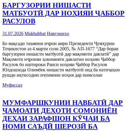
БАРГУЗОРИИ НИШАСТИ
МАТБУОТӢ ДАР НОҲИЯИ ҶАББОР
РАСУЛОВ
31.07.2026
Mukhabbat
Навгониҳо
Бо мақсади таъмини иҷрои амри Президенти Ҷумҳурии
Тоҷикистон аз 4 марти соли 2005, № АП-1677 “Дар бораи
баргузории нишасти матбуотӣ дар мақомоти давлатӣ” дар
Мақомоти иҷроияи ҳокимияти давлатии ноҳияи Ҷаббор
Расулов бо иштироки Раиси ноҳияи Ҷаббор Расулов
Юлдошзода Олимбек нишасти матбуотӣ оид ба натиҷаҳои
рушди иқтисодию иҷтимоии ноҳия дар нимсолаи
Муфассал
МУМФАРШКУНИИ НАВБАТӢ ДАР
ҶАМОАТИ ДЕҲОТИ СОМОНИЁН
ДЕҲАИ ЗАРАФШОН КӮЧАИ БА
НОМИ САЪДӢ ШЕРОЗӢ БА