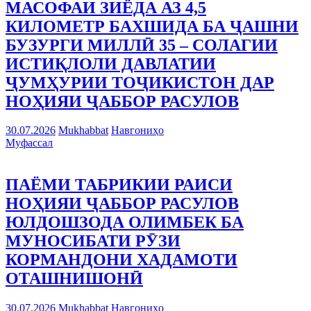
МАСОФАИ ЗИЁДА АЗ 4,5
КИЛОМЕТР БАХШИДА БА ҶАШНИ
БУЗУРГИ МИЛЛӢ 35 – СОЛАГИИ
ИСТИҚЛОЛИ ДАВЛАТИИ
ҶУМҲУРИИ ТОҶИКИСТОН ДАР
НОҲИЯИ ҶАББОР РАСУЛОВ
30.07.2026
Mukhabbat
Навгониҳо
Муфассал
ПАЁМИ ТАБРИКИИ РАИСИ
НОҲИЯИ ҶАББОР РАСУЛОВ
ЮЛДОШЗОДА ОЛИМБЕК БА
МУНОСИБАТИ РӮЗИ
КОРМАНДОНИ ХАДАМОТИ
ОТАШНИШОНӢ
30.07.2026
Mukhabbat
Навгониҳо