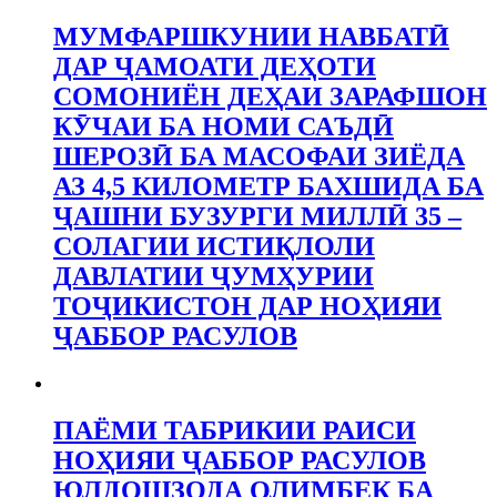
МУМФАРШКУНИИ НАВБАТӢ
ДАР ҶАМОАТИ ДЕҲОТИ
СОМОНИЁН ДЕҲАИ ЗАРАФШОН
КӮЧАИ БА НОМИ САЪДӢ
ШЕРОЗӢ БА МАСОФАИ ЗИЁДА
АЗ 4,5 КИЛОМЕТР БАХШИДА БА
ҶАШНИ БУЗУРГИ МИЛЛӢ 35 –
СОЛАГИИ ИСТИҚЛОЛИ
ДАВЛАТИИ ҶУМҲУРИИ
ТОҶИКИСТОН ДАР НОҲИЯИ
ҶАББОР РАСУЛОВ
ПАЁМИ ТАБРИКИИ РАИСИ
НОҲИЯИ ҶАББОР РАСУЛОВ
ЮЛДОШЗОДА ОЛИМБЕК БА