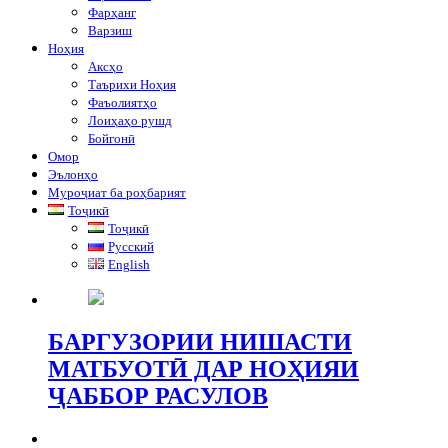
Фарҳанг
Варзиш
Ноҳия
Аксҳо
Таърихи Ноҳия
Фаъолиятҳо
Лоиҳаҳо рушд
Бойгонӣ
Омор
Эълонҳо
Муроҷиат ба роҳбарият
Тоҷикӣ
Тоҷикӣ
Русский
English
БАРГУЗОРИИ НИШАСТИ
МАТБУОТӢ ДАР НОҲИЯИ
ҶАББОР РАСУЛОВ