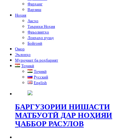
Фарҳанг
Варзиш
Ноҳия
Аксҳо
Таърихи Ноҳия
Фаъолиятҳо
Лоиҳаҳо рушд
Бойгонӣ
Омор
Эълонҳо
Муроҷиат ба роҳбарият
Тоҷикӣ
Тоҷикӣ
Русский
English
БАРГУЗОРИИ НИШАСТИ
МАТБУОТӢ ДАР НОҲИЯИ
ҶАББОР РАСУЛОВ