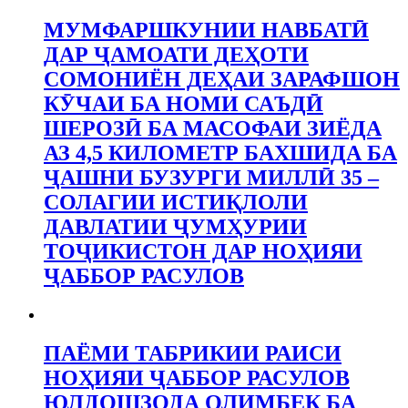
МУМФАРШКУНИИ НАВБАТӢ
ДАР ҶАМОАТИ ДЕҲОТИ
СОМОНИЁН ДЕҲАИ ЗАРАФШОН
КӮЧАИ БА НОМИ САЪДӢ
ШЕРОЗӢ БА МАСОФАИ ЗИЁДА
АЗ 4,5 КИЛОМЕТР БАХШИДА БА
ҶАШНИ БУЗУРГИ МИЛЛӢ 35 –
СОЛАГИИ ИСТИҚЛОЛИ
ДАВЛАТИИ ҶУМҲУРИИ
ТОҶИКИСТОН ДАР НОҲИЯИ
ҶАББОР РАСУЛОВ
ПАЁМИ ТАБРИКИИ РАИСИ
НОҲИЯИ ҶАББОР РАСУЛОВ
ЮЛДОШЗОДА ОЛИМБЕК БА