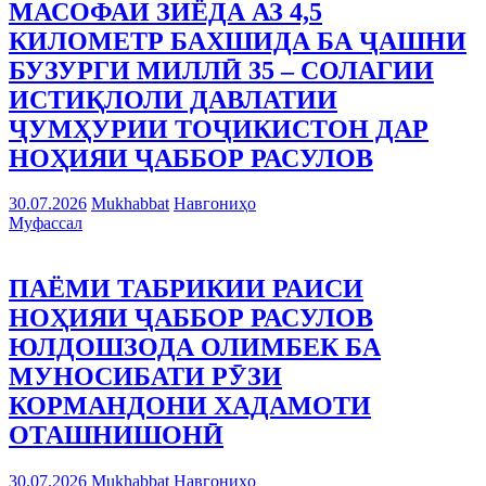
МАСОФАИ ЗИЁДА АЗ 4,5
КИЛОМЕТР БАХШИДА БА ҶАШНИ
БУЗУРГИ МИЛЛӢ 35 – СОЛАГИИ
ИСТИҚЛОЛИ ДАВЛАТИИ
ҶУМҲУРИИ ТОҶИКИСТОН ДАР
НОҲИЯИ ҶАББОР РАСУЛОВ
30.07.2026
Mukhabbat
Навгониҳо
Муфассал
ПАЁМИ ТАБРИКИИ РАИСИ
НОҲИЯИ ҶАББОР РАСУЛОВ
ЮЛДОШЗОДА ОЛИМБЕК БА
МУНОСИБАТИ РӮЗИ
КОРМАНДОНИ ХАДАМОТИ
ОТАШНИШОНӢ
30.07.2026
Mukhabbat
Навгониҳо