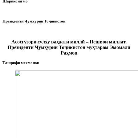
Шарикони мо
Президенти Ҷумҳурии Тоҷикистон
Асосгузори сулҳу ваҳдати миллӣ – Пешвои миллат,
Президенти Ҷумҳурии Тоҷикистон муҳтарам Эмомалӣ
Раҳмон
Ташрифи мехмонон