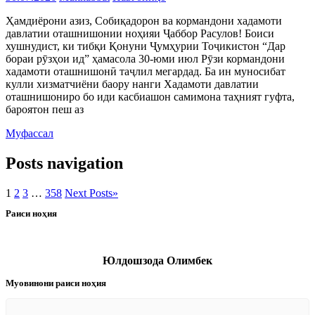
Ҳамдиёрони азиз, Собиқадорон ва кормандони хадамоти
давлатии оташнишонии ноҳияи Ҷаббор Расулов! Боиси
хушнудист, ки тибқи Қонуни Ҷумҳурии Тоҷикистон “Дар
бораи рӯзҳои ид” ҳамасола 30-юми июл Рӯзи кормандони
хадамоти оташнишонӣ таҷлил мегардад. Ба ин муносибат
кулли хизматчиёни баору нанги Хадамоти давлатии
оташнишониро бо иди касбиашон самимона таҳният гуфта,
бароятон пеш аз
Муфассал
Posts navigation
1
2
3
…
358
Next Posts
»
Раиси ноҳия
Юлдошзода Олимбек
Муовинони раиси ноҳия