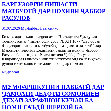
БАРГУЗОРИИ НИШАСТИ
МАТБУОТӢ ДАР НОҲИЯИ ҶАББОР
РАСУЛОВ
31.07.2026
Mukhabbat
Навгониҳо
Бо мақсади таъмини иҷрои амри Президенти Ҷумҳурии
Тоҷикистон аз 4 марти соли 2005, № АП-1677 “Дар бораи
баргузории нишасти матбуотӣ дар мақомоти давлатӣ” дар
Мақомоти иҷроияи ҳокимияти давлатии ноҳияи Ҷаббор
Расулов бо иштироки Раиси ноҳияи Ҷаббор Расулов
Юлдошзода Олимбек нишасти матбуотӣ оид ба натиҷаҳои
рушди иқтисодию иҷтимоии ноҳия дар нимсолаи
Муфассал
МУМФАРШКУНИИ НАВБАТӢ ДАР
ҶАМОАТИ ДЕҲОТИ СОМОНИЁН
ДЕҲАИ ЗАРАФШОН КӮЧАИ БА
НОМИ САЪДӢ ШЕРОЗӢ БА