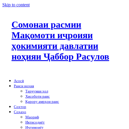
Skip to content
Сомонаи расмии
Мақомоти иҷроияи
ҳокимияти давлатии
ноҳияи Ҷаббор Расулов
Асосӣ
Раиси ноҳия
Тарҷумаи ҳол
Ҳисоботи раис
Қарору амрҳои раис
Сохтор
Соҳаҳо
Маориф
Иқтисодиёт
Иҷтимоиёт