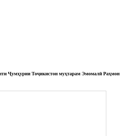
денти Ҷумҳурии Тоҷикистон муҳтарам Эмомалӣ Раҳмон