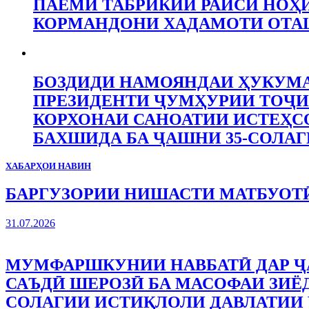
ПАЁМИ ТАБРИКИИ РАИСИ НОҲ
КОРМАНДОНИ ХАДАМОТИ ОТ
БОЗДИДИ НАМОЯНДАИ ҲУКУМА
ПРЕЗИДЕНТИ ҶУМҲУРИИ ТОҶИ
КОРХОНАИ САНОАТИИ ИСТЕҲСО
БАХШИДА БА ҶАШНИ 35-СОЛАГ
ХАБАРҲОИ НАВИН
БАРГУЗОРИИ НИШАСТИ МАТБУОТӢ
31.07.2026
МУМФАРШКУНИИ НАВБАТӢ ДАР Ҷ
САЪДӢ ШЕРОЗӢ БА МАСОФАИ ЗИЁД
СОЛАГИИ ИСТИҚЛОЛИ ДАВЛАТИИ 