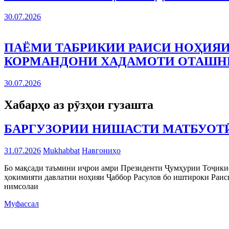
30.07.2026
ПАЁМИ ТАБРИКИИ РАИСИ НОҲИЯИ
КОРМАНДОНИ ХАДАМОТИ ОТАШ
30.07.2026
Хабарҳо аз рӯзҳои гузашта
БАРГУЗОРИИ НИШАСТИ МАТБУОТӢ
31.07.2026
Mukhabbat
Навгониҳо
Бо мақсади таъмини иҷрои амри Президенти Ҷумҳурии Тоҷикис
ҳокимияти давлатии ноҳияи Ҷаббор Расулов бо иштироки Раи
нимсолаи
Муфассал