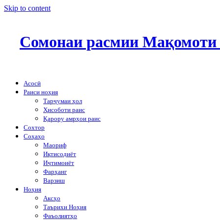
Skip to content
Сомонаи расмии Мақомоти 
Асосӣ
Раиси ноҳия
Тарҷумаи ҳол
Ҳисоботи раис
Қарору амрҳои раис
Сохтор
Соҳаҳо
Маориф
Иқтисодиёт
Иҷтимоиёт
Фарҳанг
Варзиш
Ноҳия
Аксҳо
Таърихи Ноҳия
Фаъолиятҳо