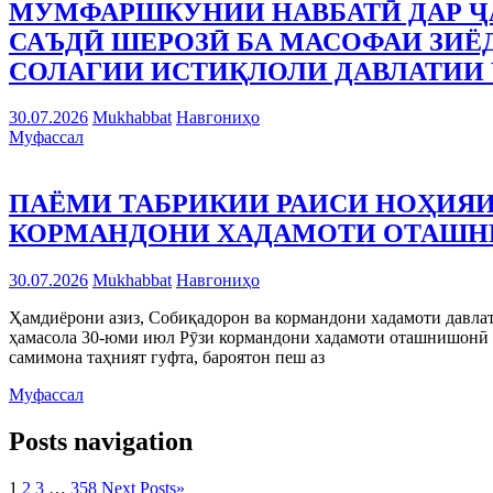
МУМФАРШКУНИИ НАВБАТӢ ДАР Ҷ
САЪДӢ ШЕРОЗӢ БА МАСОФАИ ЗИЁД
СОЛАГИИ ИСТИҚЛОЛИ ДАВЛАТИИ 
30.07.2026
Mukhabbat
Навгониҳо
Муфассал
ПАЁМИ ТАБРИКИИ РАИСИ НОҲИЯИ
КОРМАНДОНИ ХАДАМОТИ ОТАШ
30.07.2026
Mukhabbat
Навгониҳо
Ҳамдиёрони азиз, Собиқадорон ва кормандони хадамоти давла
ҳамасола 30-юми июл Рӯзи кормандони хадамоти оташнишонӣ т
самимона таҳният гуфта, бароятон пеш аз
Муфассал
Posts navigation
1
2
3
…
358
Next Posts
»