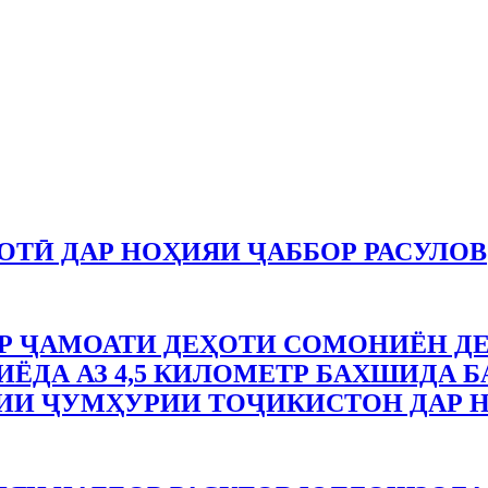
ТӢ ДАР НОҲИЯИ ҶАББОР РАСУЛОВ
 ҶАМОАТИ ДЕҲОТИ СОМОНИЁН ДЕ
ЁДА АЗ 4,5 КИЛОМЕТР БАХШИДА Б
ИИ ҶУМҲУРИИ ТОҶИКИСТОН ДАР Н