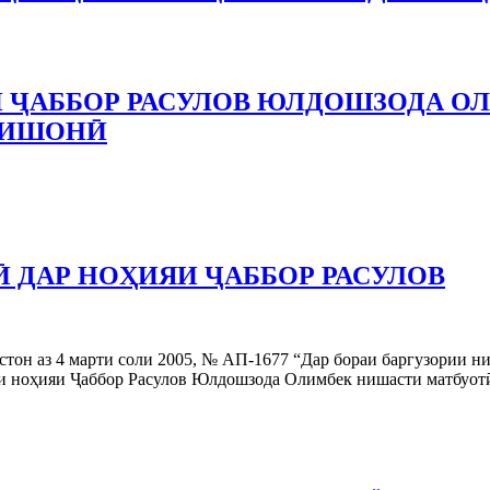
 ҶАББОР РАСУЛОВ ЮЛДОШЗОДА О
НИШОНӢ
 ДАР НОҲИЯИ ҶАББОР РАСУЛОВ
тон аз 4 марти соли 2005, № АП-1677 “Дар бораи баргузории н
си ноҳияи Ҷаббор Расулов Юлдошзода Олимбек нишасти матбуот