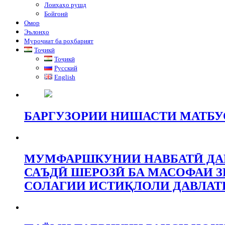
Лоиҳаҳо рушд
Бойгонӣ
Омор
Эълонҳо
Муроҷиат ба роҳбарият
Тоҷикӣ
Тоҷикӣ
Русский
English
БАРГУЗОРИИ НИШАСТИ МАТБУО
МУМФАРШКУНИИ НАВБАТӢ ДАР
САЪДӢ ШЕРОЗӢ БА МАСОФАИ ЗИ
СОЛАГИИ ИСТИҚЛОЛИ ДАВЛАТ