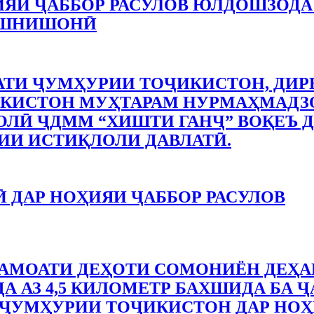
ИЯИ ҶАББОР РАСУЛОВ ЮЛДОШЗОДА
АШНИШОНӢ
ТИ ҶУМҲУРИИ ТОҶИКИСТОН, ДИР
КИСТОН МУҲТАРАМ НУРМАҲМАДЗО
ЛӢ ҶДММ “ХИШТИ ГАНҶ” ВОҚЕЪ Д
ИИ ИСТИҚЛОЛИ ДАВЛАТӢ.
 ДАР НОҲИЯИ ҶАББОР РАСУЛОВ
АМОАТИ ДЕҲОТИ СОМОНИЁН ДЕҲА
А АЗ 4,5 КИЛОМЕТР БАХШИДА БА Ҷ
ҶУМҲУРИИ ТОҶИКИСТОН ДАР НОҲ