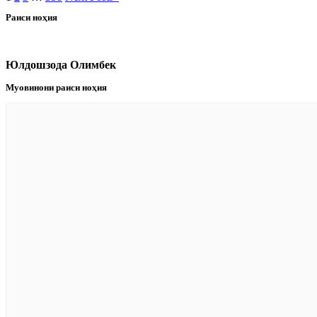
Раиси ноҳия
Юлдошзода Олимбек
Муовинони раиси ноҳия