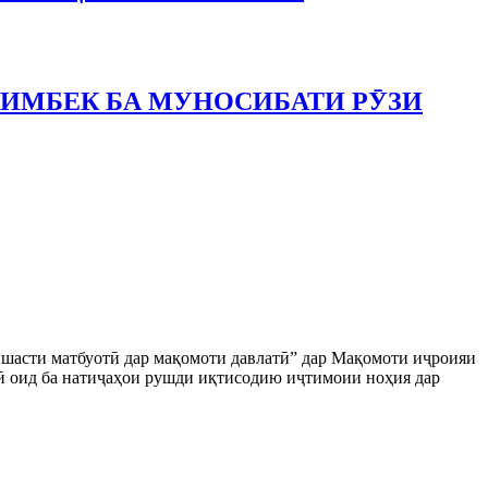
ЛИМБЕК БА МУНОСИБАТИ РӮЗИ
ишасти матбуотӣ дар мақомоти давлатӣ” дар Мақомоти иҷроияи
ӣ оид ба натиҷаҳои рушди иқтисодию иҷтимоии ноҳия дар