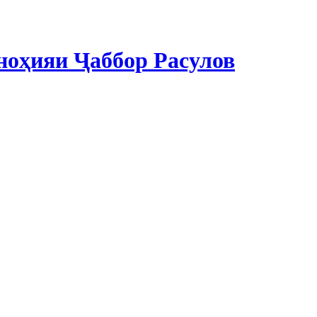
ноҳияи Ҷаббор Расулов