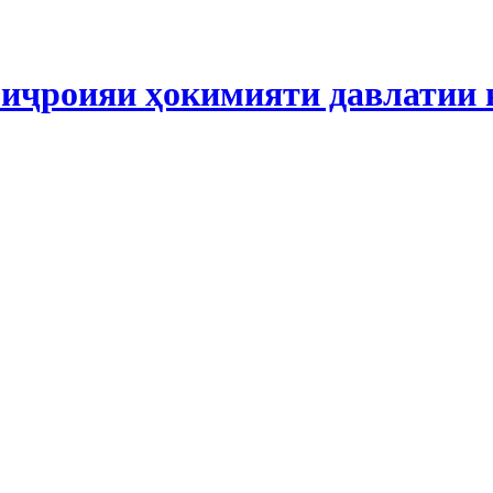
иҷроияи ҳокимияти давлатии 