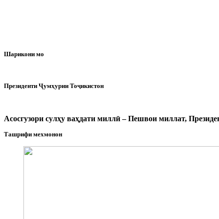
Шарикони мо
Президенти Ҷумҳурии Тоҷикистон
Асосгузори сулҳу ваҳдати миллӣ – Пешвои миллат, Прези
Ташрифи мехмонон