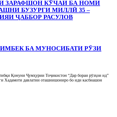
И ЗАРАФШОН КӮЧАИ БА НОМИ
АШНИ БУЗУРГИ МИЛЛӢ 35 –
ИЯИ ҶАББОР РАСУЛОВ
ЛИМБЕК БА МУНОСИБАТИ РӮЗИ
 тибқи Қонуни Ҷумҳурии Тоҷикистон “Дар бораи рӯзҳои ид”
нги Хадамоти давлатии оташнишониро бо иди касбиашон