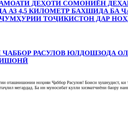
АМОАТИ ДЕҲОТИ СОМОНИЁН ДЕҲА
А АЗ 4,5 КИЛОМЕТР БАХШИДА БА Ҷ
ҶУМҲУРИИ ТОҶИКИСТОН ДАР НОҲ
 ҶАББОР РАСУЛОВ ЮЛДОШЗОДА О
НИШОНӢ
тии оташнишонии ноҳияи Ҷаббор Расулов! Боиси хушнудист, ки
аҷлил мегардад. Ба ин муносибат кулли хизматчиёни баору на