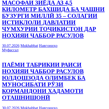
МАСОФАИ ЗИЁДА АЗ 4,5
КИЛОМЕТР БАХШИДА БА ҶАШНИ
БУЗУРГИ МИЛЛӢ 35 – СОЛАГИИ
ИСТИҚЛОЛИ ДАВЛАТИИ
ҶУМҲУРИИ ТОҶИКИСТОН ДАР
НОҲИЯИ ҶАББОР РАСУЛОВ
30.07.2026
Mukhabbat
Навгониҳо
Муфассал
ПАЁМИ ТАБРИКИИ РАИСИ
НОҲИЯИ ҶАББОР РАСУЛОВ
ЮЛДОШЗОДА ОЛИМБЕК БА
МУНОСИБАТИ РӮЗИ
КОРМАНДОНИ ХАДАМОТИ
ОТАШНИШОНӢ
30.07.2026
Mukhabbat
Навгониҳо