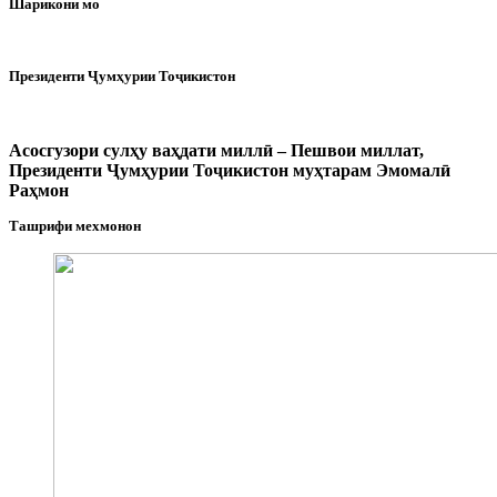
Шарикони мо
Президенти Ҷумҳурии Тоҷикистон
Асосгузори сулҳу ваҳдати миллӣ – Пешвои миллат,
Президенти Ҷумҳурии Тоҷикистон муҳтарам Эмомалӣ
Раҳмон
Ташрифи мехмонон