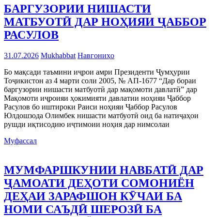
БАРГУЗОРИИ НИШАСТИ
МАТБУОТӢ ДАР НОҲИЯИ ҶАББОР
РАСУЛОВ
31.07.2026
Mukhabbat
Навгониҳо
Бо мақсади таъмини иҷрои амри Президенти Ҷумҳурии
Тоҷикистон аз 4 марти соли 2005, № АП-1677 “Дар бораи
баргузории нишасти матбуотӣ дар мақомоти давлатӣ” дар
Мақомоти иҷроияи ҳокимияти давлатии ноҳияи Ҷаббор
Расулов бо иштироки Раиси ноҳияи Ҷаббор Расулов
Юлдошзода Олимбек нишасти матбуотӣ оид ба натиҷаҳои
рушди иқтисодию иҷтимоии ноҳия дар нимсолаи
Муфассал
МУМФАРШКУНИИ НАВБАТӢ ДАР
ҶАМОАТИ ДЕҲОТИ СОМОНИЁН
ДЕҲАИ ЗАРАФШОН КӮЧАИ БА
НОМИ САЪДӢ ШЕРОЗӢ БА