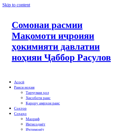
Skip to content
Сомонаи расмии
Мақомоти иҷроияи
ҳокимияти давлатии
ноҳияи Ҷаббор Расулов
Асосӣ
Раиси ноҳия
Тарҷумаи ҳол
Ҳисоботи раис
Қарору амрҳои раис
Сохтор
Соҳаҳо
Маориф
Иқтисодиёт
Иҷтимоиёт