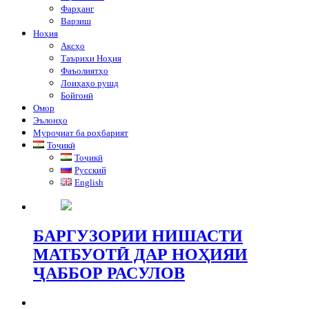
Фарҳанг
Варзиш
Ноҳия
Аксҳо
Таърихи Ноҳия
Фаъолиятҳо
Лоиҳаҳо рушд
Бойгонӣ
Омор
Эълонҳо
Муроҷиат ба роҳбарият
Тоҷикӣ
Тоҷикӣ
Русский
English
БАРГУЗОРИИ НИШАСТИ
МАТБУОТӢ ДАР НОҲИЯИ
ҶАББОР РАСУЛОВ