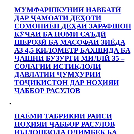
МУМФАРШКУНИИ НАВБАТӢ
ДАР ҶАМОАТИ ДЕҲОТИ
СОМОНИЁН ДЕҲАИ ЗАРАФШОН
КӮЧАИ БА НОМИ САЪДӢ
ШЕРОЗӢ БА МАСОФАИ ЗИЁДА
АЗ 4,5 КИЛОМЕТР БАХШИДА БА
ҶАШНИ БУЗУРГИ МИЛЛӢ 35 –
СОЛАГИИ ИСТИҚЛОЛИ
ДАВЛАТИИ ҶУМҲУРИИ
ТОҶИКИСТОН ДАР НОҲИЯИ
ҶАББОР РАСУЛОВ
ПАЁМИ ТАБРИКИИ РАИСИ
НОҲИЯИ ҶАББОР РАСУЛОВ
ЮЛДОШЗОДА ОЛИМБЕК БА