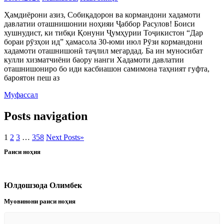
Ҳамдиёрони азиз, Собиқадорон ва кормандони хадамоти
давлатии оташнишонии ноҳияи Ҷаббор Расулов! Боиси
хушнудист, ки тибқи Қонуни Ҷумҳурии Тоҷикистон “Дар
бораи рӯзҳои ид” ҳамасола 30-юми июл Рӯзи кормандони
хадамоти оташнишонӣ таҷлил мегардад. Ба ин муносибат
кулли хизматчиёни баору нанги Хадамоти давлатии
оташнишониро бо иди касбиашон самимона таҳният гуфта,
бароятон пеш аз
Муфассал
Posts navigation
1
2
3
…
358
Next Posts
»
Раиси ноҳия
Юлдошзода Олимбек
Муовинони раиси ноҳия