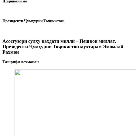
Шарикони мо
Президенти Ҷумҳурии Тоҷикистон
Асосгузори сулҳу ваҳдати миллӣ – Пешвои миллат,
Президенти Ҷумҳурии Тоҷикистон муҳтарам Эмомалӣ
Раҳмон
Ташрифи мехмонон