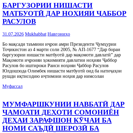
БАРГУЗОРИИ НИШАСТИ
МАТБУОТӢ ДАР НОҲИЯИ ҶАББОР
РАСУЛОВ
31.07.2026
Mukhabbat
Навгониҳо
Бо мақсади таъмини иҷрои амри Президенти Ҷумҳурии
Тоҷикистон аз 4 марти соли 2005, № АП-1677 “Дар бораи
баргузории нишасти матбуотӣ дар мақомоти давлатӣ” дар
Мақомоти иҷроияи ҳокимияти давлатии ноҳияи Ҷаббор
Расулов бо иштироки Раиси ноҳияи Ҷаббор Расулов
Юлдошзода Олимбек нишасти матбуотӣ оид ба натиҷаҳои
рушди иқтисодию иҷтимоии ноҳия дар нимсолаи
Муфассал
МУМФАРШКУНИИ НАВБАТӢ ДАР
ҶАМОАТИ ДЕҲОТИ СОМОНИЁН
ДЕҲАИ ЗАРАФШОН КӮЧАИ БА
НОМИ САЪДӢ ШЕРОЗӢ БА