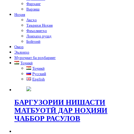
Фарҳанг
Варзиш
Ноҳия
Аксҳо
Таърихи Ноҳия
Фаъолиятҳо
Лоиҳаҳо рушд
Бойгонӣ
Омор
Эълонҳо
Муроҷиат ба роҳбарият
Тоҷикӣ
Тоҷикӣ
Русский
English
БАРГУЗОРИИ НИШАСТИ
МАТБУОТӢ ДАР НОҲИЯИ
ҶАББОР РАСУЛОВ