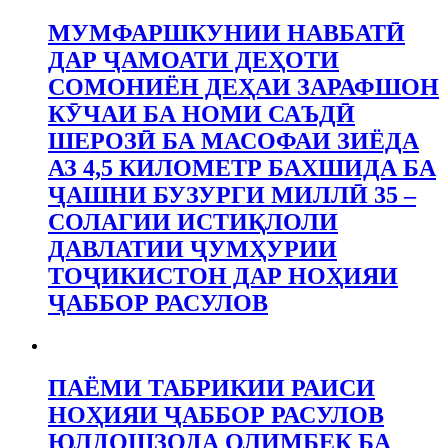
МУМФАРШКУНИИ НАВБАТӢ
ДАР ҶАМОАТИ ДЕҲОТИ
СОМОНИЁН ДЕҲАИ ЗАРАФШОН
КӮЧАИ БА НОМИ САЪДӢ
ШЕРОЗӢ БА МАСОФАИ ЗИЁДА
АЗ 4,5 КИЛОМЕТР БАХШИДА БА
ҶАШНИ БУЗУРГИ МИЛЛӢ 35 –
СОЛАГИИ ИСТИҚЛОЛИ
ДАВЛАТИИ ҶУМҲУРИИ
ТОҶИКИСТОН ДАР НОҲИЯИ
ҶАББОР РАСУЛОВ
ПАЁМИ ТАБРИКИИ РАИСИ
НОҲИЯИ ҶАББОР РАСУЛОВ
ЮЛДОШЗОДА ОЛИМБЕК БА