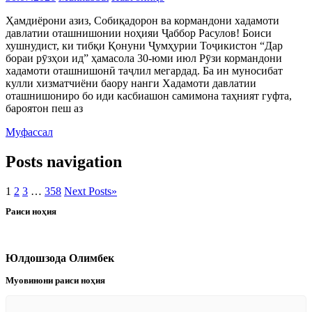
Ҳамдиёрони азиз, Собиқадорон ва кормандони хадамоти
давлатии оташнишонии ноҳияи Ҷаббор Расулов! Боиси
хушнудист, ки тибқи Қонуни Ҷумҳурии Тоҷикистон “Дар
бораи рӯзҳои ид” ҳамасола 30-юми июл Рӯзи кормандони
хадамоти оташнишонӣ таҷлил мегардад. Ба ин муносибат
кулли хизматчиёни баору нанги Хадамоти давлатии
оташнишониро бо иди касбиашон самимона таҳният гуфта,
бароятон пеш аз
Муфассал
Posts navigation
1
2
3
…
358
Next Posts
»
Раиси ноҳия
Юлдошзода Олимбек
Муовинони раиси ноҳия