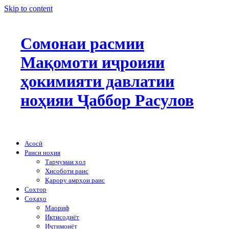
Skip to content
Сомонаи расмии
Мақомоти иҷроияи
ҳокимияти давлатии
ноҳияи Ҷаббор Расулов
Асосӣ
Раиси ноҳия
Тарҷумаи ҳол
Ҳисоботи раис
Қарору амрҳои раис
Сохтор
Соҳаҳо
Маориф
Иқтисодиёт
Иҷтимоиёт