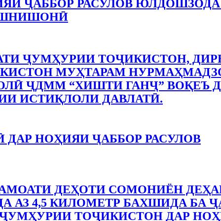
ИЯИ ҶАББОР РАСУЛОВ ЮЛДОШЗОДА
АШНИШОНӢ
ТИ ҶУМҲУРИИ ТОҶИКИСТОН, ДИР
КИСТОН МУҲТАРАМ НУРМАҲМАДЗО
ЛӢ ҶДММ “ХИШТИ ГАНҶ” ВОҚЕЪ Д
ИИ ИСТИҚЛОЛИ ДАВЛАТӢ.
 ДАР НОҲИЯИ ҶАББОР РАСУЛОВ
АМОАТИ ДЕҲОТИ СОМОНИЁН ДЕҲА
А АЗ 4,5 КИЛОМЕТР БАХШИДА БА Ҷ
ҶУМҲУРИИ ТОҶИКИСТОН ДАР НОҲ