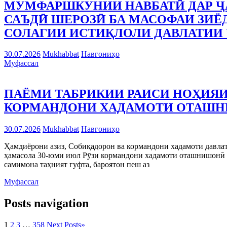
МУМФАРШКУНИИ НАВБАТӢ ДАР Ҷ
САЪДӢ ШЕРОЗӢ БА МАСОФАИ ЗИЁД
СОЛАГИИ ИСТИҚЛОЛИ ДАВЛАТИИ 
30.07.2026
Mukhabbat
Навгониҳо
Муфассал
ПАЁМИ ТАБРИКИИ РАИСИ НОҲИЯИ
КОРМАНДОНИ ХАДАМОТИ ОТАШ
30.07.2026
Mukhabbat
Навгониҳо
Ҳамдиёрони азиз, Собиқадорон ва кормандони хадамоти давла
ҳамасола 30-юми июл Рӯзи кормандони хадамоти оташнишонӣ т
самимона таҳният гуфта, бароятон пеш аз
Муфассал
Posts navigation
1
2
3
…
358
Next Posts
»