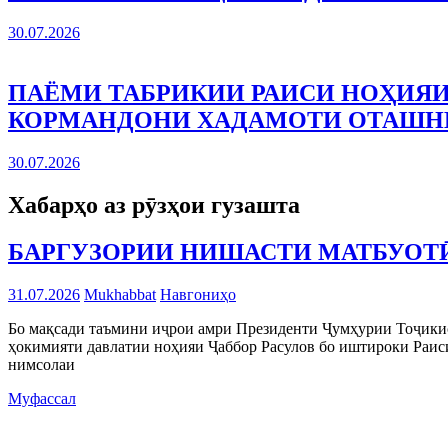
30.07.2026
ПАЁМИ ТАБРИКИИ РАИСИ НОҲИЯИ
КОРМАНДОНИ ХАДАМОТИ ОТАШ
30.07.2026
Хабарҳо аз рӯзҳои гузашта
БАРГУЗОРИИ НИШАСТИ МАТБУОТӢ
31.07.2026
Mukhabbat
Навгониҳо
Бо мақсади таъмини иҷрои амри Президенти Ҷумҳурии Тоҷикис
ҳокимияти давлатии ноҳияи Ҷаббор Расулов бо иштироки Раи
нимсолаи
Муфассал