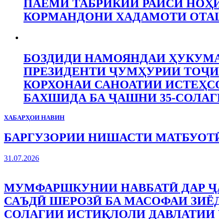
ПАЁМИ ТАБРИКИИ РАИСИ НОҲ
КОРМАНДОНИ ХАДАМОТИ ОТ
БОЗДИДИ НАМОЯНДАИ ҲУКУМА
ПРЕЗИДЕНТИ ҶУМҲУРИИ ТОҶИ
КОРХОНАИ САНОАТИИ ИСТЕҲСО
БАХШИДА БА ҶАШНИ 35-СОЛАГ
ХАБАРҲОИ НАВИН
БАРГУЗОРИИ НИШАСТИ МАТБУОТӢ
31.07.2026
МУМФАРШКУНИИ НАВБАТӢ ДАР Ҷ
САЪДӢ ШЕРОЗӢ БА МАСОФАИ ЗИЁД
СОЛАГИИ ИСТИҚЛОЛИ ДАВЛАТИИ 