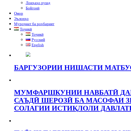
Лоиҳаҳо рушд
Бойгонӣ
Омор
Эълонҳо
Муроҷиат ба роҳбарият
Тоҷикӣ
Тоҷикӣ
Русский
English
БАРГУЗОРИИ НИШАСТИ МАТБУО
МУМФАРШКУНИИ НАВБАТӢ ДАР
САЪДӢ ШЕРОЗӢ БА МАСОФАИ ЗИ
СОЛАГИИ ИСТИҚЛОЛИ ДАВЛАТ