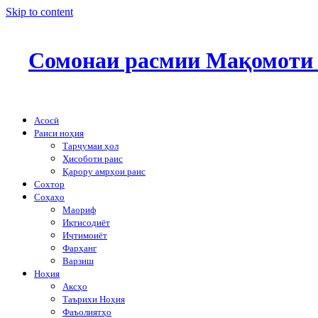
Skip to content
Сомонаи расмии Мақомоти 
Асосӣ
Раиси ноҳия
Тарҷумаи ҳол
Ҳисоботи раис
Қарору амрҳои раис
Сохтор
Соҳаҳо
Маориф
Иқтисодиёт
Иҷтимоиёт
Фарҳанг
Варзиш
Ноҳия
Аксҳо
Таърихи Ноҳия
Фаъолиятҳо