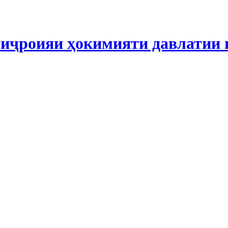
иҷроияи ҳокимияти давлатии 