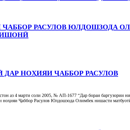
 ҶАББОР РАСУЛОВ ЮЛДОШЗОДА О
НИШОНӢ
 ДАР НОҲИЯИ ҶАББОР РАСУЛОВ
тон аз 4 марти соли 2005, № АП-1677 “Дар бораи баргузории н
си ноҳияи Ҷаббор Расулов Юлдошзода Олимбек нишасти матбуот