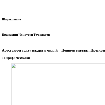
Шарикони мо
Президенти Ҷумҳурии Тоҷикистон
Асосгузори сулҳу ваҳдати миллӣ – Пешвои миллат, Прези
Ташрифи мехмонон