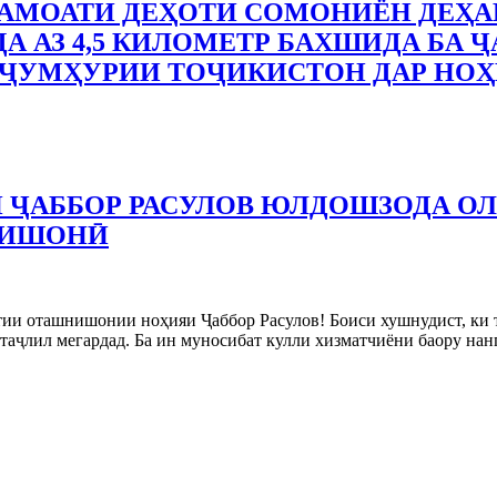
АМОАТИ ДЕҲОТИ СОМОНИЁН ДЕҲА
А АЗ 4,5 КИЛОМЕТР БАХШИДА БА Ҷ
ҶУМҲУРИИ ТОҶИКИСТОН ДАР НОҲ
 ҶАББОР РАСУЛОВ ЮЛДОШЗОДА О
НИШОНӢ
тии оташнишонии ноҳияи Ҷаббор Расулов! Боиси хушнудист, ки
аҷлил мегардад. Ба ин муносибат кулли хизматчиёни баору на