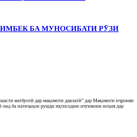
ЛИМБЕК БА МУНОСИБАТИ РӮЗИ
ишасти матбуотӣ дар мақомоти давлатӣ” дар Мақомоти иҷроияи
ӣ оид ба натиҷаҳои рушди иқтисодию иҷтимоии ноҳия дар