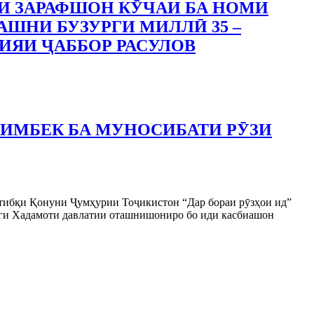
И ЗАРАФШОН КӮЧАИ БА НОМИ
АШНИ БУЗУРГИ МИЛЛӢ 35 –
ИЯИ ҶАББОР РАСУЛОВ
ЛИМБЕК БА МУНОСИБАТИ РӮЗИ
 тибқи Қонуни Ҷумҳурии Тоҷикистон “Дар бораи рӯзҳои ид”
нги Хадамоти давлатии оташнишониро бо иди касбиашон