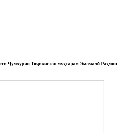
денти Ҷумҳурии Тоҷикистон муҳтарам Эмомалӣ Раҳмон