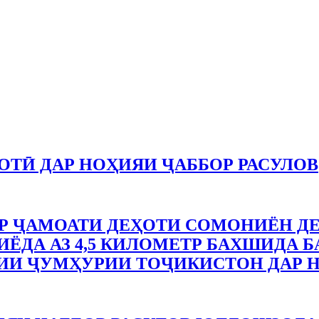
ТӢ ДАР НОҲИЯИ ҶАББОР РАСУЛОВ
 ҶАМОАТИ ДЕҲОТИ СОМОНИЁН ДЕ
ЁДА АЗ 4,5 КИЛОМЕТР БАХШИДА Б
ИИ ҶУМҲУРИИ ТОҶИКИСТОН ДАР Н