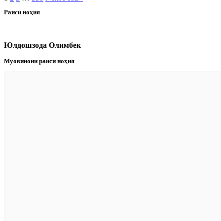
Раиси ноҳия
Юлдошзода Олимбек
Муовинони раиси ноҳия