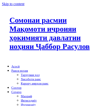
Skip to content
Сомонаи расмии
Мақомоти иҷроияи
ҳокимияти давлатии
ноҳияи Ҷаббор Расулов
Асосӣ
Раиси ноҳия
Тарҷумаи ҳол
Ҳисоботи раис
Қарору амрҳои раис
Сохтор
Соҳаҳо
Маориф
Иқтисодиёт
Иҷтимоиёт