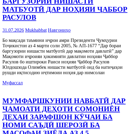
БАРГУЗОРИИ НИШАСТИ
МАТБУОТӢ ДАР НОҲИЯИ ҶАББОР
РАСУЛОВ
31.07.2026
Mukhabbat
Навгониҳо
Бо мақсади таъмини иҷрои амри Президенти Ҷумҳурии
Тоҷикистон аз 4 марти соли 2005, № АП-1677 “Дар бораи
баргузории нишасти матбуотӣ дар мақомоти давлатӣ” дар
Мақомоти иҷроияи ҳокимияти давлатии ноҳияи Ҷаббор
Расулов бо иштироки Раиси ноҳияи Ҷаббор Расулов
Юлдошзода Олимбек нишасти матбуотӣ оид ба натиҷаҳои
рушди иқтисодию иҷтимоии ноҳия дар нимсолаи
Муфассал
МУМФАРШКУНИИ НАВБАТӢ ДАР
ҶАМОАТИ ДЕҲОТИ СОМОНИЁН
ДЕҲАИ ЗАРАФШОН КӮЧАИ БА
НОМИ САЪДӢ ШЕРОЗӢ БА
МАСОФАИ ЗИЁДА АЗ 4,5