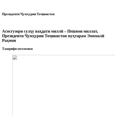
Президенти Ҷумҳурии Тоҷикистон
Асосгузори сулҳу ваҳдати миллӣ – Пешвои миллат,
Президенти Ҷумҳурии Тоҷикистон муҳтарам Эмомалӣ
Раҳмон
Ташрифи мехмонон