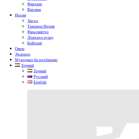
Фарҳанг
Варзиш
Ноҳия
Аксҳо
Таърихи Ноҳия
Фаъолиятҳо
Лоиҳаҳо рушд
Бойгонӣ
Омор
Эълонҳо
Муроҷиат ба роҳбарият
Тоҷикӣ
Тоҷикӣ
Русский
English