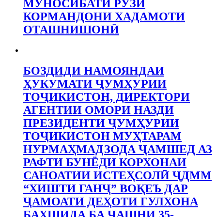
МУНОСИБАТИ РӮЗИ
КОРМАНДОНИ ХАДАМОТИ
ОТАШНИШОНӢ
БОЗДИДИ НАМОЯНДАИ
ҲУКУМАТИ ҶУМҲУРИИ
ТОҶИКИСТОН, ДИРЕКТОРИ
АГЕНТИИ ОМОРИ НАЗДИ
ПРЕЗИДЕНТИ ҶУМҲУРИИ
ТОҶИКИСТОН МУҲТАРАМ
НУРМАҲМАДЗОДА ҶАМШЕД АЗ
РАФТИ БУНЁДИ КОРХОНАИ
САНОАТИИ ИСТЕҲСОЛӢ ҶДММ
“ХИШТИ ГАНҶ” ВОҚЕЪ ДАР
ҶАМОАТИ ДЕҲОТИ ГУЛХОНА
БАХШИДА БА ҶАШНИ 35-