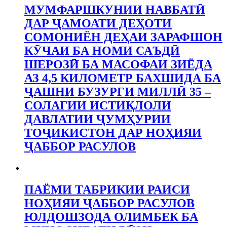
МУМФАРШКУНИИ НАВБАТӢ
ДАР ҶАМОАТИ ДЕҲОТИ
СОМОНИЁН ДЕҲАИ ЗАРАФШОН
КӮЧАИ БА НОМИ САЪДӢ
ШЕРОЗӢ БА МАСОФАИ ЗИЁДА
АЗ 4,5 КИЛОМЕТР БАХШИДА БА
ҶАШНИ БУЗУРГИ МИЛЛӢ 35 –
СОЛАГИИ ИСТИҚЛОЛИ
ДАВЛАТИИ ҶУМҲУРИИ
ТОҶИКИСТОН ДАР НОҲИЯИ
ҶАББОР РАСУЛОВ
ПАЁМИ ТАБРИКИИ РАИСИ
НОҲИЯИ ҶАББОР РАСУЛОВ
ЮЛДОШЗОДА ОЛИМБЕК БА