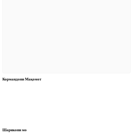
Кормандони Мақомот
Шарикони мо