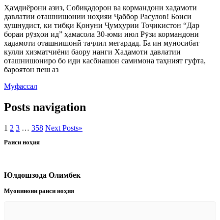
Ҳамдиёрони азиз, Собиқадорон ва кормандони хадамоти
давлатии оташнишонии ноҳияи Ҷаббор Расулов! Боиси
хушнудист, ки тибқи Қонуни Ҷумҳурии Тоҷикистон “Дар
бораи рӯзҳои ид” ҳамасола 30-юми июл Рӯзи кормандони
хадамоти оташнишонӣ таҷлил мегардад. Ба ин муносибат
кулли хизматчиёни баору нанги Хадамоти давлатии
оташнишониро бо иди касбиашон самимона таҳният гуфта,
бароятон пеш аз
Муфассал
Posts navigation
1
2
3
…
358
Next Posts
»
Раиси ноҳия
Юлдошзода Олимбек
Муовинони раиси ноҳия