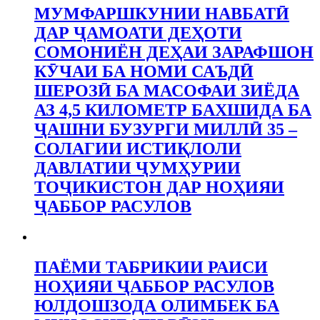
МУМФАРШКУНИИ НАВБАТӢ
ДАР ҶАМОАТИ ДЕҲОТИ
СОМОНИЁН ДЕҲАИ ЗАРАФШОН
КӮЧАИ БА НОМИ САЪДӢ
ШЕРОЗӢ БА МАСОФАИ ЗИЁДА
АЗ 4,5 КИЛОМЕТР БАХШИДА БА
ҶАШНИ БУЗУРГИ МИЛЛӢ 35 –
СОЛАГИИ ИСТИҚЛОЛИ
ДАВЛАТИИ ҶУМҲУРИИ
ТОҶИКИСТОН ДАР НОҲИЯИ
ҶАББОР РАСУЛОВ
ПАЁМИ ТАБРИКИИ РАИСИ
НОҲИЯИ ҶАББОР РАСУЛОВ
ЮЛДОШЗОДА ОЛИМБЕК БА