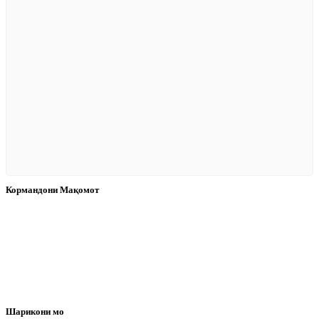
Кормандони Мақомот
Шарикони мо