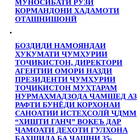
МУНОСИБАТИ РӮЗИ
КОРМАНДОНИ ХАДАМОТИ
ОТАШНИШОНӢ
БОЗДИДИ НАМОЯНДАИ
ҲУКУМАТИ ҶУМҲУРИИ
ТОҶИКИСТОН, ДИРЕКТОРИ
АГЕНТИИ ОМОРИ НАЗДИ
ПРЕЗИДЕНТИ ҶУМҲУРИИ
ТОҶИКИСТОН МУҲТАРАМ
НУРМАҲМАДЗОДА ҶАМШЕД АЗ
РАФТИ БУНЁДИ КОРХОНАИ
САНОАТИИ ИСТЕҲСОЛӢ ҶДММ
“ХИШТИ ГАНҶ” ВОҚЕЪ ДАР
ҶАМОАТИ ДЕҲОТИ ГУЛХОНА
БАХШИДА БА ҶАШНИ 35-