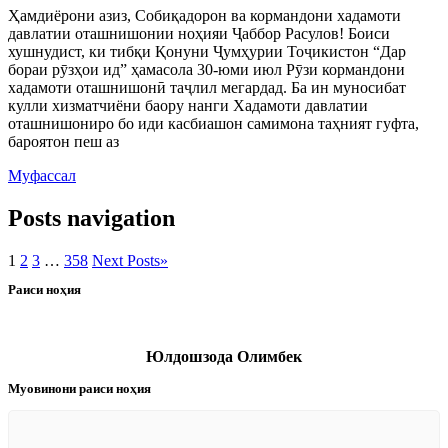
Ҳамдиёрони азиз, Собиқадорон ва кормандони хадамоти
давлатии оташнишонии ноҳияи Ҷаббор Расулов! Боиси
хушнудист, ки тибқи Қонуни Ҷумҳурии Тоҷикистон “Дар
бораи рӯзҳои ид” ҳамасола 30-юми июл Рӯзи кормандони
хадамоти оташнишонӣ таҷлил мегардад. Ба ин муносибат
кулли хизматчиёни баору нанги Хадамоти давлатии
оташнишониро бо иди касбиашон самимона таҳният гуфта,
бароятон пеш аз
Муфассал
Posts navigation
1
2
3
…
358
Next Posts
»
Раиси ноҳия
Юлдошзода Олимбек
Муовинони раиси ноҳия