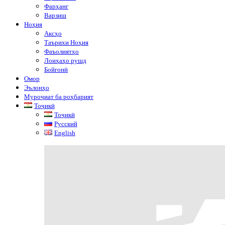
Фарҳанг
Варзиш
Ноҳия
Аксҳо
Таърихи Ноҳия
Фаъолиятҳо
Лоиҳаҳо рушд
Бойгонӣ
Омор
Эълонҳо
Муроҷиат ба роҳбарият
Тоҷикӣ
Тоҷикӣ
Русский
English