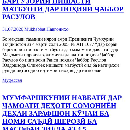
БАРГУЗОРИИ НИШАСТИ
МАТБУОТӢ ДАР НОҲИЯИ ҶАББОР
РАСУЛОВ
31.07.2026
Mukhabbat
Навгониҳо
Бо мақсади таъмини иҷрои амри Президенти Ҷумҳурии
Тоҷикистон аз 4 марти соли 2005, № АП-1677 “Дар бораи
баргузории нишасти матбуотӣ дар мақомоти давлатӣ” дар
Мақомоти иҷроияи ҳокимияти давлатии ноҳияи Ҷаббор
Расулов бо иштироки Раиси ноҳияи Ҷаббор Расулов
Юлдошзода Олимбек нишасти матбуотӣ оид ба натиҷаҳои
рушди иқтисодию иҷтимоии ноҳия дар нимсолаи
Муфассал
МУМФАРШКУНИИ НАВБАТӢ ДАР
ҶАМОАТИ ДЕҲОТИ СОМОНИЁН
ДЕҲАИ ЗАРАФШОН КӮЧАИ БА
НОМИ САЪДӢ ШЕРОЗӢ БА
МАСОФАИ ЗИЁДА АЗ 4,5