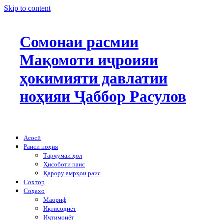
Skip to content
Сомонаи расмии
Мақомоти иҷроияи
ҳокимияти давлатии
ноҳияи Ҷаббор Расулов
Асосӣ
Раиси ноҳия
Тарҷумаи ҳол
Ҳисоботи раис
Қарору амрҳои раис
Сохтор
Соҳаҳо
Маориф
Иқтисодиёт
Иҷтимоиёт