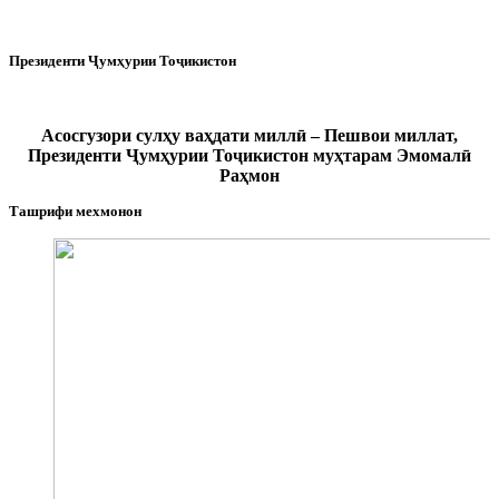
Президенти Ҷумҳурии Тоҷикистон
Асосгузори сулҳу ваҳдати миллӣ – Пешвои миллат,
Президенти Ҷумҳурии Тоҷикистон муҳтарам Эмомалӣ
Раҳмон
Ташрифи мехмонон