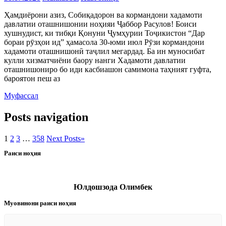
Ҳамдиёрони азиз, Собиқадорон ва кормандони хадамоти
давлатии оташнишонии ноҳияи Ҷаббор Расулов! Боиси
хушнудист, ки тибқи Қонуни Ҷумҳурии Тоҷикистон “Дар
бораи рӯзҳои ид” ҳамасола 30-юми июл Рӯзи кормандони
хадамоти оташнишонӣ таҷлил мегардад. Ба ин муносибат
кулли хизматчиёни баору нанги Хадамоти давлатии
оташнишониро бо иди касбиашон самимона таҳният гуфта,
бароятон пеш аз
Муфассал
Posts navigation
1
2
3
…
358
Next Posts
»
Раиси ноҳия
Юлдошзода Олимбек
Муовинони раиси ноҳия