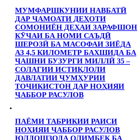
МУМФАРШКУНИИ НАВБАТӢ
ДАР ҶАМОАТИ ДЕҲОТИ
СОМОНИЁН ДЕҲАИ ЗАРАФШОН
КӮЧАИ БА НОМИ САЪДӢ
ШЕРОЗӢ БА МАСОФАИ ЗИЁДА
АЗ 4,5 КИЛОМЕТР БАХШИДА БА
ҶАШНИ БУЗУРГИ МИЛЛӢ 35 –
СОЛАГИИ ИСТИҚЛОЛИ
ДАВЛАТИИ ҶУМҲУРИИ
ТОҶИКИСТОН ДАР НОҲИЯИ
ҶАББОР РАСУЛОВ
ПАЁМИ ТАБРИКИИ РАИСИ
НОҲИЯИ ҶАББОР РАСУЛОВ
ЮЛДОШЗОДА ОЛИМБЕК БА