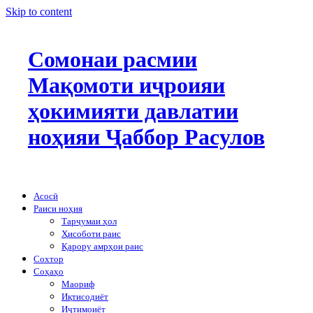
Skip to content
Сомонаи расмии
Мақомоти иҷроияи
ҳокимияти давлатии
ноҳияи Ҷаббор Расулов
Асосӣ
Раиси ноҳия
Тарҷумаи ҳол
Ҳисоботи раис
Қарору амрҳои раис
Сохтор
Соҳаҳо
Маориф
Иқтисодиёт
Иҷтимоиёт