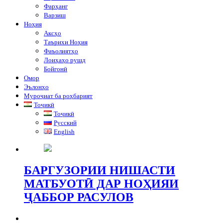
Фарҳанг
Варзиш
Ноҳия
Аксҳо
Таърихи Ноҳия
Фаъолиятҳо
Лоиҳаҳо рушд
Бойгонӣ
Омор
Эълонҳо
Муроҷиат ба роҳбарият
Тоҷикӣ
Тоҷикӣ
Русский
English
БАРГУЗОРИИ НИШАСТИ
МАТБУОТӢ ДАР НОҲИЯИ
ҶАББОР РАСУЛОВ