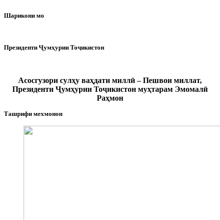
Шарикони мо
Президенти Ҷумҳурии Тоҷикистон
Асосгузори сулҳу ваҳдати миллӣ – Пешвои миллат,
Президенти Ҷумҳурии Тоҷикистон муҳтарам Эмомалӣ
Раҳмон
Ташрифи мехмонон