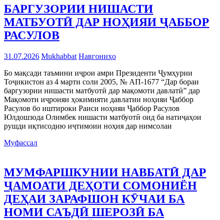
БАРГУЗОРИИ НИШАСТИ
МАТБУОТӢ ДАР НОҲИЯИ ҶАББОР
РАСУЛОВ
31.07.2026
Mukhabbat
Навгониҳо
Бо мақсади таъмини иҷрои амри Президенти Ҷумҳурии
Тоҷикистон аз 4 марти соли 2005, № АП-1677 “Дар бораи
баргузории нишасти матбуотӣ дар мақомоти давлатӣ” дар
Мақомоти иҷроияи ҳокимияти давлатии ноҳияи Ҷаббор
Расулов бо иштироки Раиси ноҳияи Ҷаббор Расулов
Юлдошзода Олимбек нишасти матбуотӣ оид ба натиҷаҳои
рушди иқтисодию иҷтимоии ноҳия дар нимсолаи
Муфассал
МУМФАРШКУНИИ НАВБАТӢ ДАР
ҶАМОАТИ ДЕҲОТИ СОМОНИЁН
ДЕҲАИ ЗАРАФШОН КӮЧАИ БА
НОМИ САЪДӢ ШЕРОЗӢ БА