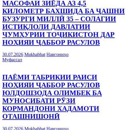
МАСОФАИ ЗИЁДА АЗ 4,5
КИЛОМЕТР БАХШИДА БА ҶАШНИ
БУЗУРГИ МИЛЛӢ 35 – СОЛАГИИ
ИСТИҚЛОЛИ ДАВЛАТИИ
ҶУМҲУРИИ ТОҶИКИСТОН ДАР
НОҲИЯИ ҶАББОР РАСУЛОВ
30.07.2026
Mukhabbat
Навгониҳо
Муфассал
ПАЁМИ ТАБРИКИИ РАИСИ
НОҲИЯИ ҶАББОР РАСУЛОВ
ЮЛДОШЗОДА ОЛИМБЕК БА
МУНОСИБАТИ РӮЗИ
КОРМАНДОНИ ХАДАМОТИ
ОТАШНИШОНӢ
30.07.2026
Mukhabbat
Навгониҳо