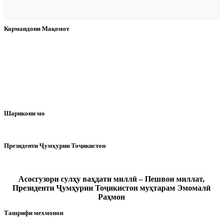
Кормандони Мақомот
Шарикони мо
Президенти Ҷумҳурии Тоҷикистон
Асосгузори сулҳу ваҳдати миллӣ – Пешвои миллат,
Президенти Ҷумҳурии Тоҷикистон муҳтарам Эмомалӣ
Раҳмон
Ташрифи мехмонон