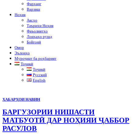
Фарҳанг
Варзиш
Ноҳия
Аксҳо
Таърихи Ноҳия
Фаъолиятҳо
Лоиҳаҳо рушд
Бойгонӣ
Омор
Эълонҳо
Муроҷиат ба роҳбарият
Тоҷикӣ
Тоҷикӣ
Русский
English
ХАБАРҲОИ НАВИН
БАРГУЗОРИИ НИШАСТИ
МАТБУОТӢ ДАР НОҲИЯИ ҶАББОР
РАСУЛОВ