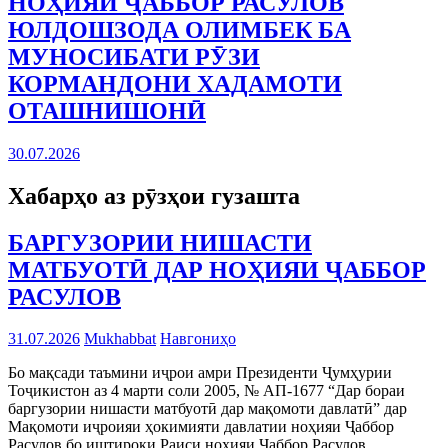
НОҲИЯИ ҶАББОР РАСУЛОВ
ЮЛДОШЗОДА ОЛИМБЕК БА
МУНОСИБАТИ РӮЗИ
КОРМАНДОНИ ХАДАМОТИ
ОТАШНИШОНӢ
30.07.2026
Хабарҳо аз рӯзҳои гузашта
БАРГУЗОРИИ НИШАСТИ
МАТБУОТӢ ДАР НОҲИЯИ ҶАББОР
РАСУЛОВ
31.07.2026
Mukhabbat
Навгониҳо
Бо мақсади таъмини иҷрои амри Президенти Ҷумҳурии
Тоҷикистон аз 4 марти соли 2005, № АП-1677 “Дар бораи
баргузории нишасти матбуотӣ дар мақомоти давлатӣ” дар
Мақомоти иҷроияи ҳокимияти давлатии ноҳияи Ҷаббор
Расулов бо иштироки Раиси ноҳияи Ҷаббор Расулов