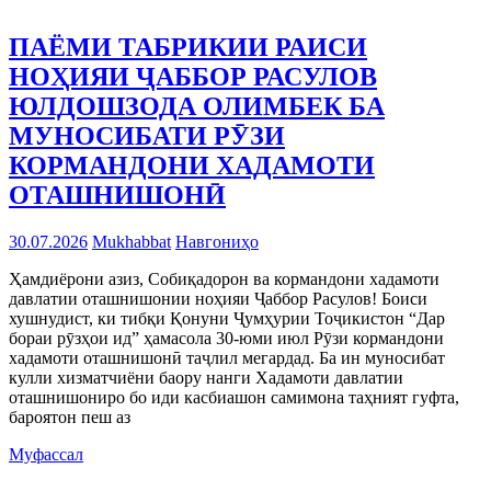
ПАЁМИ ТАБРИКИИ РАИСИ
НОҲИЯИ ҶАББОР РАСУЛОВ
ЮЛДОШЗОДА ОЛИМБЕК БА
МУНОСИБАТИ РӮЗИ
КОРМАНДОНИ ХАДАМОТИ
ОТАШНИШОНӢ
30.07.2026
Mukhabbat
Навгониҳо
Ҳамдиёрони азиз, Собиқадорон ва кормандони хадамоти
давлатии оташнишонии ноҳияи Ҷаббор Расулов! Боиси
хушнудист, ки тибқи Қонуни Ҷумҳурии Тоҷикистон “Дар
бораи рӯзҳои ид” ҳамасола 30-юми июл Рӯзи кормандони
хадамоти оташнишонӣ таҷлил мегардад. Ба ин муносибат
кулли хизматчиёни баору нанги Хадамоти давлатии
оташнишониро бо иди касбиашон самимона таҳният гуфта,
бароятон пеш аз
Муфассал