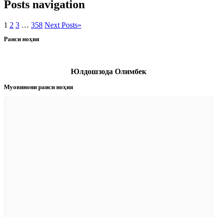
Posts navigation
1
2
3
…
358
Next Posts
»
Раиси ноҳия
Юлдошзода Олимбек
Муовинони раиси ноҳия