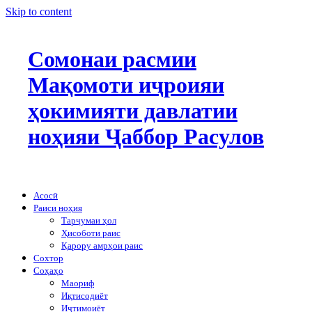
Skip to content
Сомонаи расмии
Мақомоти иҷроияи
ҳокимияти давлатии
ноҳияи Ҷаббор Расулов
Асосӣ
Раиси ноҳия
Тарҷумаи ҳол
Ҳисоботи раис
Қарору амрҳои раис
Сохтор
Соҳаҳо
Маориф
Иқтисодиёт
Иҷтимоиёт