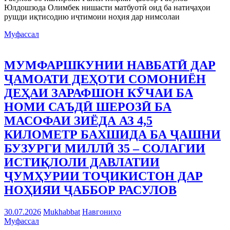
Юлдошзода Олимбек нишасти матбуотӣ оид ба натиҷаҳои
рушди иқтисодию иҷтимоии ноҳия дар нимсолаи
Муфассал
МУМФАРШКУНИИ НАВБАТӢ ДАР
ҶАМОАТИ ДЕҲОТИ СОМОНИЁН
ДЕҲАИ ЗАРАФШОН КӮЧАИ БА
НОМИ САЪДӢ ШЕРОЗӢ БА
МАСОФАИ ЗИЁДА АЗ 4,5
КИЛОМЕТР БАХШИДА БА ҶАШНИ
БУЗУРГИ МИЛЛӢ 35 – СОЛАГИИ
ИСТИҚЛОЛИ ДАВЛАТИИ
ҶУМҲУРИИ ТОҶИКИСТОН ДАР
НОҲИЯИ ҶАББОР РАСУЛОВ
30.07.2026
Mukhabbat
Навгониҳо
Муфассал