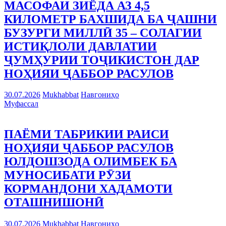
МАСОФАИ ЗИЁДА АЗ 4,5
КИЛОМЕТР БАХШИДА БА ҶАШНИ
БУЗУРГИ МИЛЛӢ 35 – СОЛАГИИ
ИСТИҚЛОЛИ ДАВЛАТИИ
ҶУМҲУРИИ ТОҶИКИСТОН ДАР
НОҲИЯИ ҶАББОР РАСУЛОВ
30.07.2026
Mukhabbat
Навгониҳо
Муфассал
ПАЁМИ ТАБРИКИИ РАИСИ
НОҲИЯИ ҶАББОР РАСУЛОВ
ЮЛДОШЗОДА ОЛИМБЕК БА
МУНОСИБАТИ РӮЗИ
КОРМАНДОНИ ХАДАМОТИ
ОТАШНИШОНӢ
30.07.2026
Mukhabbat
Навгониҳо