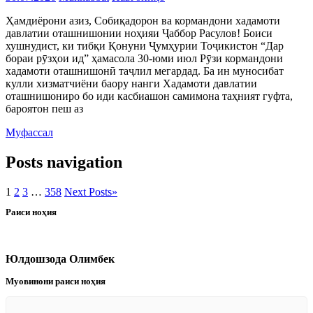
Ҳамдиёрони азиз, Собиқадорон ва кормандони хадамоти
давлатии оташнишонии ноҳияи Ҷаббор Расулов! Боиси
хушнудист, ки тибқи Қонуни Ҷумҳурии Тоҷикистон “Дар
бораи рӯзҳои ид” ҳамасола 30-юми июл Рӯзи кормандони
хадамоти оташнишонӣ таҷлил мегардад. Ба ин муносибат
кулли хизматчиёни баору нанги Хадамоти давлатии
оташнишониро бо иди касбиашон самимона таҳният гуфта,
бароятон пеш аз
Муфассал
Posts navigation
1
2
3
…
358
Next Posts
»
Раиси ноҳия
Юлдошзода Олимбек
Муовинони раиси ноҳия