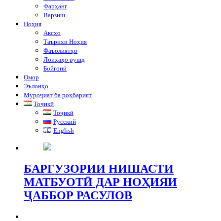
Фарҳанг
Варзиш
Ноҳия
Аксҳо
Таърихи Ноҳия
Фаъолиятҳо
Лоиҳаҳо рушд
Бойгонӣ
Омор
Эълонҳо
Муроҷиат ба роҳбарият
Тоҷикӣ
Тоҷикӣ
Русский
English
БАРГУЗОРИИ НИШАСТИ
МАТБУОТӢ ДАР НОҲИЯИ
ҶАББОР РАСУЛОВ