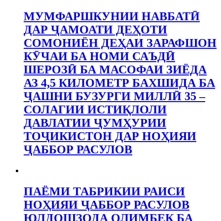
МУМФАРШКУНИИ НАВБАТӢ
ДАР ҶАМОАТИ ДЕҲОТИ
СОМОНИЁН ДЕҲАИ ЗАРАФШОН
КӮЧАИ БА НОМИ САЪДӢ
ШЕРОЗӢ БА МАСОФАИ ЗИЁДА
АЗ 4,5 КИЛОМЕТР БАХШИДА БА
ҶАШНИ БУЗУРГИ МИЛЛӢ 35 –
СОЛАГИИ ИСТИҚЛОЛИ
ДАВЛАТИИ ҶУМҲУРИИ
ТОҶИКИСТОН ДАР НОҲИЯИ
ҶАББОР РАСУЛОВ
ПАЁМИ ТАБРИКИИ РАИСИ
НОҲИЯИ ҶАББОР РАСУЛОВ
ЮЛДОШЗОДА ОЛИМБЕК БА