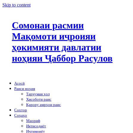
Skip to content
Сомонаи расмии
Мақомоти иҷроияи
ҳокимияти давлатии
ноҳияи Ҷаббор Расулов
Асосӣ
Раиси ноҳия
Тарҷумаи ҳол
Ҳисоботи раис
Қарору амрҳои раис
Сохтор
Соҳаҳо
Маориф
Иқтисодиёт
Иҷтимоиёт