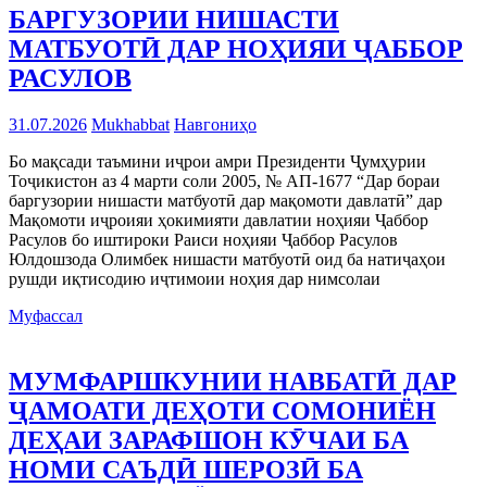
БАРГУЗОРИИ НИШАСТИ
МАТБУОТӢ ДАР НОҲИЯИ ҶАББОР
РАСУЛОВ
31.07.2026
Mukhabbat
Навгониҳо
Бо мақсади таъмини иҷрои амри Президенти Ҷумҳурии
Тоҷикистон аз 4 марти соли 2005, № АП-1677 “Дар бораи
баргузории нишасти матбуотӣ дар мақомоти давлатӣ” дар
Мақомоти иҷроияи ҳокимияти давлатии ноҳияи Ҷаббор
Расулов бо иштироки Раиси ноҳияи Ҷаббор Расулов
Юлдошзода Олимбек нишасти матбуотӣ оид ба натиҷаҳои
рушди иқтисодию иҷтимоии ноҳия дар нимсолаи
Муфассал
МУМФАРШКУНИИ НАВБАТӢ ДАР
ҶАМОАТИ ДЕҲОТИ СОМОНИЁН
ДЕҲАИ ЗАРАФШОН КӮЧАИ БА
НОМИ САЪДӢ ШЕРОЗӢ БА