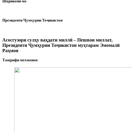
Шарикони мо
Президенти Ҷумҳурии Тоҷикистон
Асосгузори сулҳу ваҳдати миллӣ – Пешвои миллат,
Президенти Ҷумҳурии Тоҷикистон муҳтарам Эмомалӣ
Раҳмон
Ташрифи мехмонон