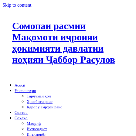
Skip to content
Сомонаи расмии
Мақомоти иҷроияи
ҳокимияти давлатии
ноҳияи Ҷаббор Расулов
Асосӣ
Раиси ноҳия
Тарҷумаи ҳол
Ҳисоботи раис
Қарору амрҳои раис
Сохтор
Соҳаҳо
Маориф
Иқтисодиёт
Иҷтимоиёт