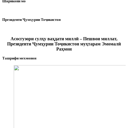
Шарикони мо
Президенти Ҷумҳурии Тоҷикистон
Асосгузори сулҳу ваҳдати миллӣ – Пешвои миллат,
Президенти Ҷумҳурии Тоҷикистон муҳтарам Эмомалӣ
Раҳмон
Ташрифи мехмонон