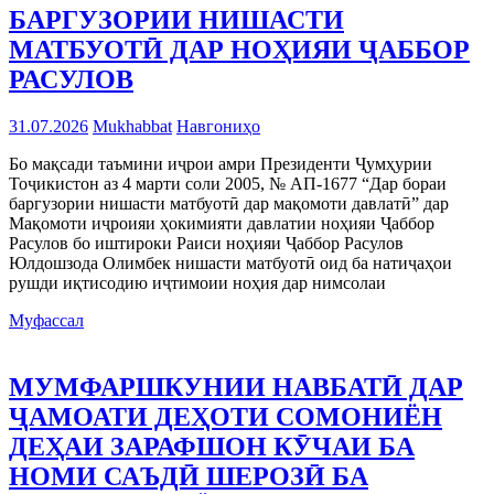
БАРГУЗОРИИ НИШАСТИ
МАТБУОТӢ ДАР НОҲИЯИ ҶАББОР
РАСУЛОВ
31.07.2026
Mukhabbat
Навгониҳо
Бо мақсади таъмини иҷрои амри Президенти Ҷумҳурии
Тоҷикистон аз 4 марти соли 2005, № АП-1677 “Дар бораи
баргузории нишасти матбуотӣ дар мақомоти давлатӣ” дар
Мақомоти иҷроияи ҳокимияти давлатии ноҳияи Ҷаббор
Расулов бо иштироки Раиси ноҳияи Ҷаббор Расулов
Юлдошзода Олимбек нишасти матбуотӣ оид ба натиҷаҳои
рушди иқтисодию иҷтимоии ноҳия дар нимсолаи
Муфассал
МУМФАРШКУНИИ НАВБАТӢ ДАР
ҶАМОАТИ ДЕҲОТИ СОМОНИЁН
ДЕҲАИ ЗАРАФШОН КӮЧАИ БА
НОМИ САЪДӢ ШЕРОЗӢ БА