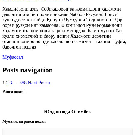
Ҳамдиёрони азиз, Собиқадорон ва кормандони хадамоти
давлатии оташнишонии ноҳияи Ҷаббор Расулов! Боиси
хушнудист, ки тибқи Қонуни Ҷумҳурии Тоҷикистон “Дар
бораи рӯзҳои ид” ҳамасола 30-юми июл Рӯзи кормандони
хадамоти оташнишонӣ таҷлил мегардад. Ба ин муносибат
кулли хизматчиёни баору нанги Хадамоти давлатии
оташнишониро бо иди касбиашон самимона таҳният гуфта,
бароятон пеш аз
Муфассал
Posts navigation
1
2
3
…
358
Next Posts
»
Раиси ноҳия
Юлдошзода Олимбек
Муовинони раиси ноҳия