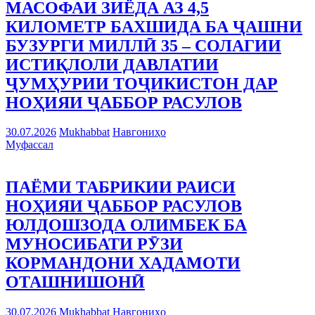
МАСОФАИ ЗИЁДА АЗ 4,5
КИЛОМЕТР БАХШИДА БА ҶАШНИ
БУЗУРГИ МИЛЛӢ 35 – СОЛАГИИ
ИСТИҚЛОЛИ ДАВЛАТИИ
ҶУМҲУРИИ ТОҶИКИСТОН ДАР
НОҲИЯИ ҶАББОР РАСУЛОВ
30.07.2026
Mukhabbat
Навгониҳо
Муфассал
ПАЁМИ ТАБРИКИИ РАИСИ
НОҲИЯИ ҶАББОР РАСУЛОВ
ЮЛДОШЗОДА ОЛИМБЕК БА
МУНОСИБАТИ РӮЗИ
КОРМАНДОНИ ХАДАМОТИ
ОТАШНИШОНӢ
30.07.2026
Mukhabbat
Навгониҳо