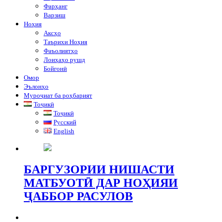
Фарҳанг
Варзиш
Ноҳия
Аксҳо
Таърихи Ноҳия
Фаъолиятҳо
Лоиҳаҳо рушд
Бойгонӣ
Омор
Эълонҳо
Муроҷиат ба роҳбарият
Тоҷикӣ
Тоҷикӣ
Русский
English
БАРГУЗОРИИ НИШАСТИ
МАТБУОТӢ ДАР НОҲИЯИ
ҶАББОР РАСУЛОВ