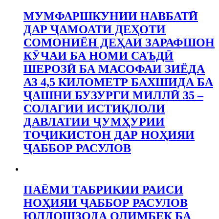
МУМФАРШКУНИИ НАВБАТӢ
ДАР ҶАМОАТИ ДЕҲОТИ
СОМОНИЁН ДЕҲАИ ЗАРАФШОН
КӮЧАИ БА НОМИ САЪДӢ
ШЕРОЗӢ БА МАСОФАИ ЗИЁДА
АЗ 4,5 КИЛОМЕТР БАХШИДА БА
ҶАШНИ БУЗУРГИ МИЛЛӢ 35 –
СОЛАГИИ ИСТИҚЛОЛИ
ДАВЛАТИИ ҶУМҲУРИИ
ТОҶИКИСТОН ДАР НОҲИЯИ
ҶАББОР РАСУЛОВ
ПАЁМИ ТАБРИКИИ РАИСИ
НОҲИЯИ ҶАББОР РАСУЛОВ
ЮЛДОШЗОДА ОЛИМБЕК БА