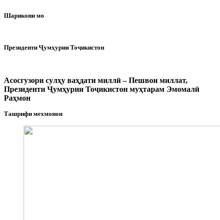
Шарикони мо
Президенти Ҷумҳурии Тоҷикистон
Асосгузори сулҳу ваҳдати миллӣ – Пешвои миллат,
Президенти Ҷумҳурии Тоҷикистон муҳтарам Эмомалӣ
Раҳмон
Ташрифи мехмонон