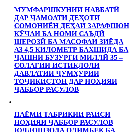
МУМФАРШКУНИИ НАВБАТӢ
ДАР ҶАМОАТИ ДЕҲОТИ
СОМОНИЁН ДЕҲАИ ЗАРАФШОН
КӮЧАИ БА НОМИ САЪДӢ
ШЕРОЗӢ БА МАСОФАИ ЗИЁДА
АЗ 4,5 КИЛОМЕТР БАХШИДА БА
ҶАШНИ БУЗУРГИ МИЛЛӢ 35 –
СОЛАГИИ ИСТИҚЛОЛИ
ДАВЛАТИИ ҶУМҲУРИИ
ТОҶИКИСТОН ДАР НОҲИЯИ
ҶАББОР РАСУЛОВ
ПАЁМИ ТАБРИКИИ РАИСИ
НОҲИЯИ ҶАББОР РАСУЛОВ
ЮЛДОШЗОДА ОЛИМБЕК БА