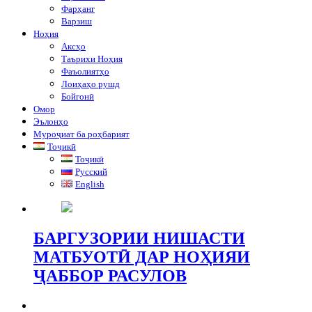
Фарҳанг
Варзиш
Ноҳия
Аксҳо
Таърихи Ноҳия
Фаъолиятҳо
Лоиҳаҳо рушд
Бойгонӣ
Омор
Эълонҳо
Муроҷиат ба роҳбарият
Тоҷикӣ
Тоҷикӣ
Русский
English
БАРГУЗОРИИ НИШАСТИ
МАТБУОТӢ ДАР НОҲИЯИ
ҶАББОР РАСУЛОВ