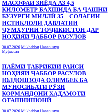
МАСОФАИ ЗИЁДА АЗ 4,5
КИЛОМЕТР БАХШИДА БА ҶАШНИ
БУЗУРГИ МИЛЛӢ 35 – СОЛАГИИ
ИСТИҚЛОЛИ ДАВЛАТИИ
ҶУМҲУРИИ ТОҶИКИСТОН ДАР
НОҲИЯИ ҶАББОР РАСУЛОВ
30.07.2026
Mukhabbat
Навгониҳо
Муфассал
ПАЁМИ ТАБРИКИИ РАИСИ
НОҲИЯИ ҶАББОР РАСУЛОВ
ЮЛДОШЗОДА ОЛИМБЕК БА
МУНОСИБАТИ РӮЗИ
КОРМАНДОНИ ХАДАМОТИ
ОТАШНИШОНӢ
30.07.2026
Mukhabbat
Навгониҳо