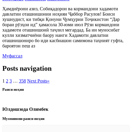
Ҳамдиёрони азиз, Собиқадорон ва кормандони хадамоти
давлатии оташнишонии ноҳияи Ҷаббор Расулов! Боиси
хушнудист, ки тибқи Қонуни Ҷумҳурии Тоҷикистон “Дар
бораи рӯзҳои ид” ҳамасола 30-юми июл Рӯзи кормандони
хадамоти оташнишонӣ таҷлил мегардад. Ба ин муносибат
кулли хизматчиёни баору нанги Хадамоти давлатии
оташнишониро бо иди касбиашон самимона таҳният гуфта,
бароятон пеш аз
Муфассал
Posts navigation
1
2
3
…
358
Next Posts
»
Раиси ноҳия
Юлдошзода Олимбек
Муовинони раиси ноҳия