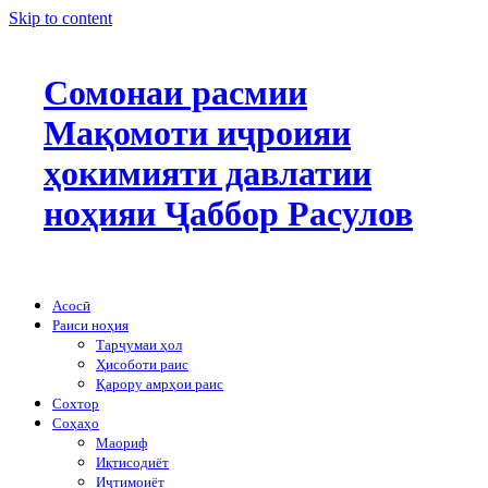
Skip to content
Сомонаи расмии
Мақомоти иҷроияи
ҳокимияти давлатии
ноҳияи Ҷаббор Расулов
Асосӣ
Раиси ноҳия
Тарҷумаи ҳол
Ҳисоботи раис
Қарору амрҳои раис
Сохтор
Соҳаҳо
Маориф
Иқтисодиёт
Иҷтимоиёт