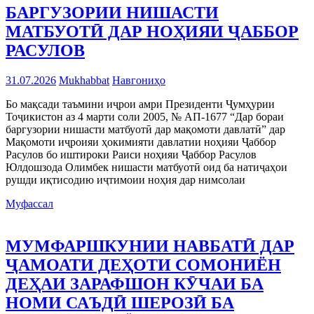
БАРГУЗОРИИ НИШАСТИ
МАТБУОТӢ ДАР НОҲИЯИ ҶАББОР
РАСУЛОВ
31.07.2026
Mukhabbat
Навгониҳо
Бо мақсади таъмини иҷрои амри Президенти Ҷумҳурии
Тоҷикистон аз 4 марти соли 2005, № АП-1677 “Дар бораи
баргузории нишасти матбуотӣ дар мақомоти давлатӣ” дар
Мақомоти иҷроияи ҳокимияти давлатии ноҳияи Ҷаббор
Расулов бо иштироки Раиси ноҳияи Ҷаббор Расулов
Юлдошзода Олимбек нишасти матбуотӣ оид ба натиҷаҳои
рушди иқтисодию иҷтимоии ноҳия дар нимсолаи
Муфассал
МУМФАРШКУНИИ НАВБАТӢ ДАР
ҶАМОАТИ ДЕҲОТИ СОМОНИЁН
ДЕҲАИ ЗАРАФШОН КӮЧАИ БА
НОМИ САЪДӢ ШЕРОЗӢ БА