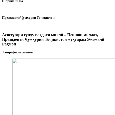
Шарикони мо
Президенти Ҷумҳурии Тоҷикистон
Асосгузори сулҳу ваҳдати миллӣ – Пешвои миллат,
Президенти Ҷумҳурии Тоҷикистон муҳтарам Эмомалӣ
Раҳмон
Ташрифи мехмонон