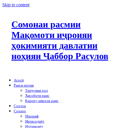
Skip to content
Сомонаи расмии
Мақомоти иҷроияи
ҳокимияти давлатии
ноҳияи Ҷаббор Расулов
Асосӣ
Раиси ноҳия
Тарҷумаи ҳол
Ҳисоботи раис
Қарору амрҳои раис
Сохтор
Соҳаҳо
Маориф
Иқтисодиёт
Иҷтимоиёт