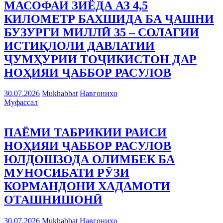
МАСОФАИ ЗИЁДА АЗ 4,5
КИЛОМЕТР БАХШИДА БА ҶАШНИ
БУЗУРГИ МИЛЛӢ 35 – СОЛАГИИ
ИСТИҚЛОЛИ ДАВЛАТИИ
ҶУМҲУРИИ ТОҶИКИСТОН ДАР
НОҲИЯИ ҶАББОР РАСУЛОВ
30.07.2026
Mukhabbat
Навгониҳо
Муфассал
ПАЁМИ ТАБРИКИИ РАИСИ
НОҲИЯИ ҶАББОР РАСУЛОВ
ЮЛДОШЗОДА ОЛИМБЕК БА
МУНОСИБАТИ РӮЗИ
КОРМАНДОНИ ХАДАМОТИ
ОТАШНИШОНӢ
30.07.2026
Mukhabbat
Навгониҳо