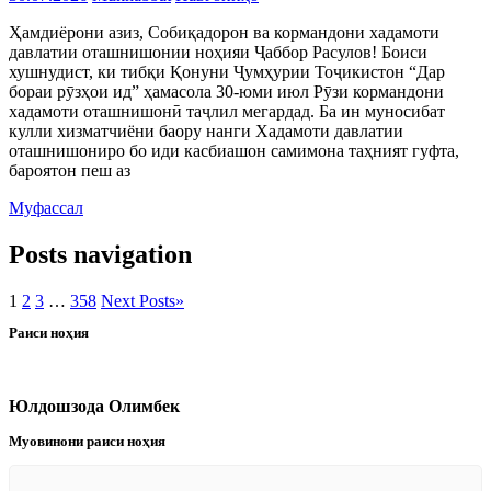
Ҳамдиёрони азиз, Собиқадорон ва кормандони хадамоти
давлатии оташнишонии ноҳияи Ҷаббор Расулов! Боиси
хушнудист, ки тибқи Қонуни Ҷумҳурии Тоҷикистон “Дар
бораи рӯзҳои ид” ҳамасола 30-юми июл Рӯзи кормандони
хадамоти оташнишонӣ таҷлил мегардад. Ба ин муносибат
кулли хизматчиёни баору нанги Хадамоти давлатии
оташнишониро бо иди касбиашон самимона таҳният гуфта,
бароятон пеш аз
Муфассал
Posts navigation
1
2
3
…
358
Next Posts
»
Раиси ноҳия
Юлдошзода Олимбек
Муовинони раиси ноҳия