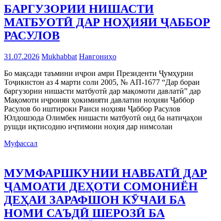
БАРГУЗОРИИ НИШАСТИ
МАТБУОТӢ ДАР НОҲИЯИ ҶАББОР
РАСУЛОВ
31.07.2026
Mukhabbat
Навгониҳо
Бо мақсади таъмини иҷрои амри Президенти Ҷумҳурии
Тоҷикистон аз 4 марти соли 2005, № АП-1677 “Дар бораи
баргузории нишасти матбуотӣ дар мақомоти давлатӣ” дар
Мақомоти иҷроияи ҳокимияти давлатии ноҳияи Ҷаббор
Расулов бо иштироки Раиси ноҳияи Ҷаббор Расулов
Юлдошзода Олимбек нишасти матбуотӣ оид ба натиҷаҳои
рушди иқтисодию иҷтимоии ноҳия дар нимсолаи
Муфассал
МУМФАРШКУНИИ НАВБАТӢ ДАР
ҶАМОАТИ ДЕҲОТИ СОМОНИЁН
ДЕҲАИ ЗАРАФШОН КӮЧАИ БА
НОМИ САЪДӢ ШЕРОЗӢ БА