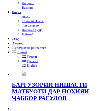
Фарҳанг
Варзиш
Ноҳия
Аксҳо
Таърихи Ноҳия
Фаъолиятҳо
Лоиҳаҳо рушд
Бойгонӣ
Омор
Эълонҳо
Муроҷиат ба роҳбарият
Тоҷикӣ
Тоҷикӣ
Русский
English
БАРГУЗОРИИ НИШАСТИ
МАТБУОТӢ ДАР НОҲИЯИ
ҶАББОР РАСУЛОВ