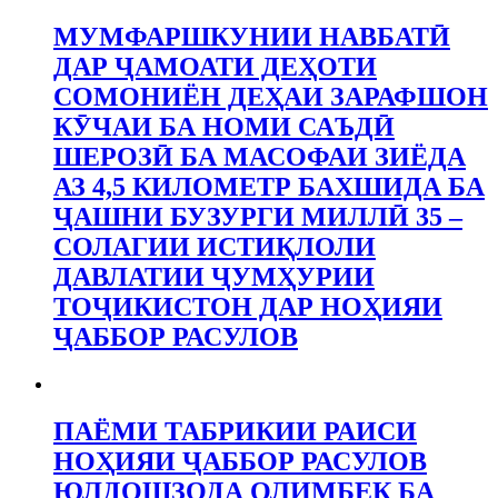
МУМФАРШКУНИИ НАВБАТӢ
ДАР ҶАМОАТИ ДЕҲОТИ
СОМОНИЁН ДЕҲАИ ЗАРАФШОН
КӮЧАИ БА НОМИ САЪДӢ
ШЕРОЗӢ БА МАСОФАИ ЗИЁДА
АЗ 4,5 КИЛОМЕТР БАХШИДА БА
ҶАШНИ БУЗУРГИ МИЛЛӢ 35 –
СОЛАГИИ ИСТИҚЛОЛИ
ДАВЛАТИИ ҶУМҲУРИИ
ТОҶИКИСТОН ДАР НОҲИЯИ
ҶАББОР РАСУЛОВ
ПАЁМИ ТАБРИКИИ РАИСИ
НОҲИЯИ ҶАББОР РАСУЛОВ
ЮЛДОШЗОДА ОЛИМБЕК БА