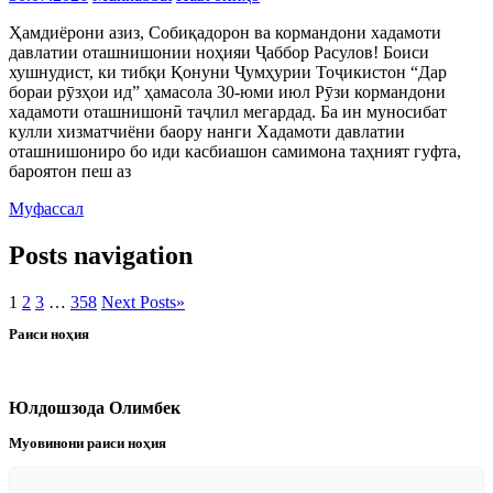
Ҳамдиёрони азиз, Собиқадорон ва кормандони хадамоти
давлатии оташнишонии ноҳияи Ҷаббор Расулов! Боиси
хушнудист, ки тибқи Қонуни Ҷумҳурии Тоҷикистон “Дар
бораи рӯзҳои ид” ҳамасола 30-юми июл Рӯзи кормандони
хадамоти оташнишонӣ таҷлил мегардад. Ба ин муносибат
кулли хизматчиёни баору нанги Хадамоти давлатии
оташнишониро бо иди касбиашон самимона таҳният гуфта,
бароятон пеш аз
Муфассал
Posts navigation
1
2
3
…
358
Next Posts
»
Раиси ноҳия
Юлдошзода Олимбек
Муовинони раиси ноҳия