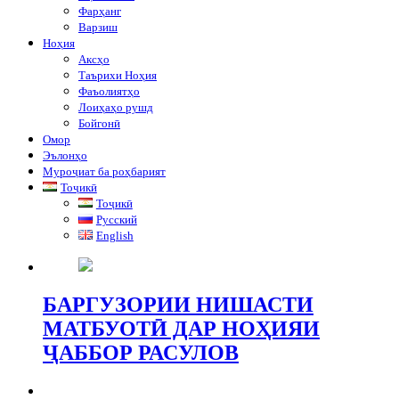
Фарҳанг
Варзиш
Ноҳия
Аксҳо
Таърихи Ноҳия
Фаъолиятҳо
Лоиҳаҳо рушд
Бойгонӣ
Омор
Эълонҳо
Муроҷиат ба роҳбарият
Тоҷикӣ
Тоҷикӣ
Русский
English
БАРГУЗОРИИ НИШАСТИ
МАТБУОТӢ ДАР НОҲИЯИ
ҶАББОР РАСУЛОВ