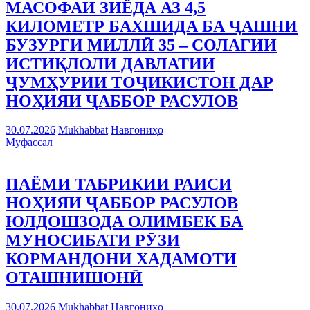
МАСОФАИ ЗИЁДА АЗ 4,5
КИЛОМЕТР БАХШИДА БА ҶАШНИ
БУЗУРГИ МИЛЛӢ 35 – СОЛАГИИ
ИСТИҚЛОЛИ ДАВЛАТИИ
ҶУМҲУРИИ ТОҶИКИСТОН ДАР
НОҲИЯИ ҶАББОР РАСУЛОВ
30.07.2026
Mukhabbat
Навгониҳо
Муфассал
ПАЁМИ ТАБРИКИИ РАИСИ
НОҲИЯИ ҶАББОР РАСУЛОВ
ЮЛДОШЗОДА ОЛИМБЕК БА
МУНОСИБАТИ РӮЗИ
КОРМАНДОНИ ХАДАМОТИ
ОТАШНИШОНӢ
30.07.2026
Mukhabbat
Навгониҳо