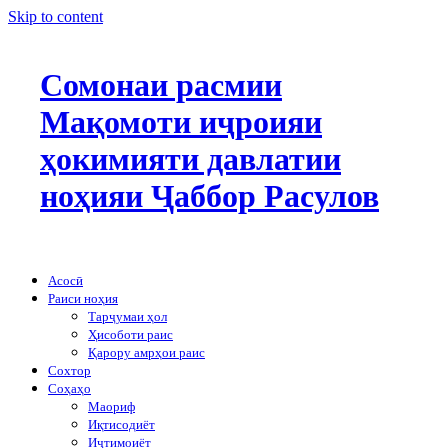
Skip to content
Сомонаи расмии
Мақомоти иҷроияи
ҳокимияти давлатии
ноҳияи Ҷаббор Расулов
Асосӣ
Раиси ноҳия
Тарҷумаи ҳол
Ҳисоботи раис
Қарору амрҳои раис
Сохтор
Соҳаҳо
Маориф
Иқтисодиёт
Иҷтимоиёт