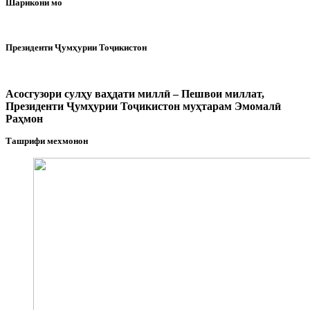
Шарикони мо
Президенти Ҷумҳурии Тоҷикистон
Асосгузори сулҳу ваҳдати миллӣ – Пешвои миллат,
Президенти Ҷумҳурии Тоҷикистон муҳтарам Эмомалӣ
Раҳмон
Ташрифи мехмонон