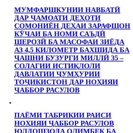
МУМФАРШКУНИИ НАВБАТӢ
ДАР ҶАМОАТИ ДЕҲОТИ
СОМОНИЁН ДЕҲАИ ЗАРАФШОН
КӮЧАИ БА НОМИ САЪДӢ
ШЕРОЗӢ БА МАСОФАИ ЗИЁДА
АЗ 4,5 КИЛОМЕТР БАХШИДА БА
ҶАШНИ БУЗУРГИ МИЛЛӢ 35 –
СОЛАГИИ ИСТИҚЛОЛИ
ДАВЛАТИИ ҶУМҲУРИИ
ТОҶИКИСТОН ДАР НОҲИЯИ
ҶАББОР РАСУЛОВ
ПАЁМИ ТАБРИКИИ РАИСИ
НОҲИЯИ ҶАББОР РАСУЛОВ
ЮЛДОШЗОДА ОЛИМБЕК БА