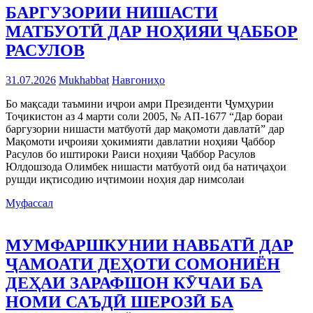
БАРГУЗОРИИ НИШАСТИ
МАТБУОТӢ ДАР НОҲИЯИ ҶАББОР
РАСУЛОВ
31.07.2026
Mukhabbat
Навгониҳо
Бо мақсади таъмини иҷрои амри Президенти Ҷумҳурии
Тоҷикистон аз 4 марти соли 2005, № АП-1677 “Дар бораи
баргузории нишасти матбуотӣ дар мақомоти давлатӣ” дар
Мақомоти иҷроияи ҳокимияти давлатии ноҳияи Ҷаббор
Расулов бо иштироки Раиси ноҳияи Ҷаббор Расулов
Юлдошзода Олимбек нишасти матбуотӣ оид ба натиҷаҳои
рушди иқтисодию иҷтимоии ноҳия дар нимсолаи
Муфассал
МУМФАРШКУНИИ НАВБАТӢ ДАР
ҶАМОАТИ ДЕҲОТИ СОМОНИЁН
ДЕҲАИ ЗАРАФШОН КӮЧАИ БА
НОМИ САЪДӢ ШЕРОЗӢ БА