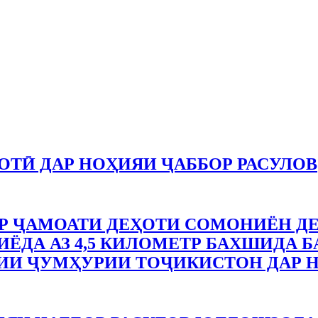
ТӢ ДАР НОҲИЯИ ҶАББОР РАСУЛОВ
 ҶАМОАТИ ДЕҲОТИ СОМОНИЁН ДЕ
ЁДА АЗ 4,5 КИЛОМЕТР БАХШИДА Б
ИИ ҶУМҲУРИИ ТОҶИКИСТОН ДАР Н