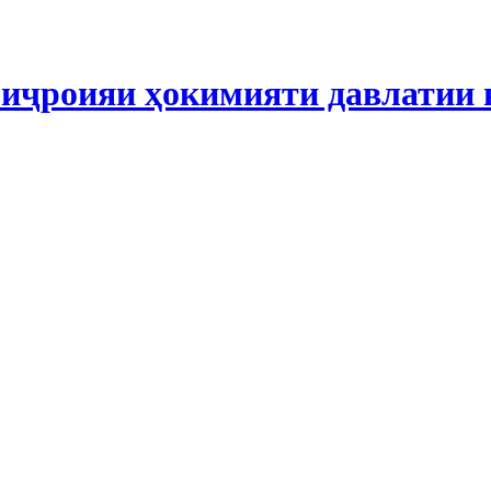
иҷроияи ҳокимияти давлатии 