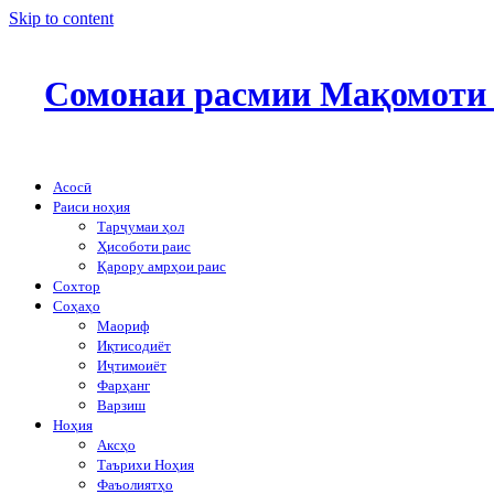
Skip to content
Сомонаи расмии Мақомоти 
Асосӣ
Раиси ноҳия
Тарҷумаи ҳол
Ҳисоботи раис
Қарору амрҳои раис
Сохтор
Соҳаҳо
Маориф
Иқтисодиёт
Иҷтимоиёт
Фарҳанг
Варзиш
Ноҳия
Аксҳо
Таърихи Ноҳия
Фаъолиятҳо