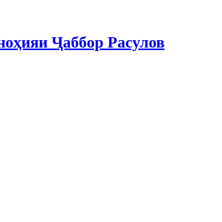
ноҳияи Ҷаббор Расулов