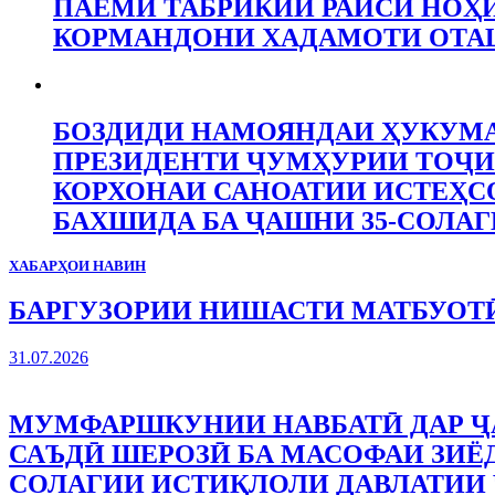
ПАЁМИ ТАБРИКИИ РАИСИ НОҲ
КОРМАНДОНИ ХАДАМОТИ ОТ
БОЗДИДИ НАМОЯНДАИ ҲУКУМА
ПРЕЗИДЕНТИ ҶУМҲУРИИ ТОҶИ
КОРХОНАИ САНОАТИИ ИСТЕҲСО
БАХШИДА БА ҶАШНИ 35-СОЛАГ
ХАБАРҲОИ НАВИН
БАРГУЗОРИИ НИШАСТИ МАТБУОТӢ
31.07.2026
МУМФАРШКУНИИ НАВБАТӢ ДАР Ҷ
САЪДӢ ШЕРОЗӢ БА МАСОФАИ ЗИЁД
СОЛАГИИ ИСТИҚЛОЛИ ДАВЛАТИИ 