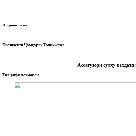
Шарикони мо
Президенти Ҷумҳурии Тоҷикистон
Асосгузори сулҳу ваҳдат
Ташрифи мехмонон