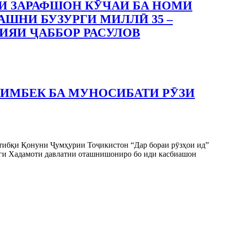
И ЗАРАФШОН КӮЧАИ БА НОМИ
АШНИ БУЗУРГИ МИЛЛӢ 35 –
ИЯИ ҶАББОР РАСУЛОВ
ЛИМБЕК БА МУНОСИБАТИ РӮЗИ
 тибқи Қонуни Ҷумҳурии Тоҷикистон “Дар бораи рӯзҳои ид”
нги Хадамоти давлатии оташнишониро бо иди касбиашон