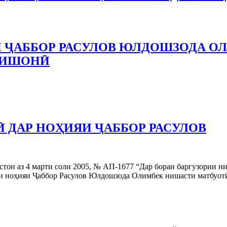
 ҶАББОР РАСУЛОВ ЮЛДОШЗОДА О
НИШОНӢ
 ДАР НОҲИЯИ ҶАББОР РАСУЛОВ
тон аз 4 марти соли 2005, № АП-1677 “Дар бораи баргузории н
си ноҳияи Ҷаббор Расулов Юлдошзода Олимбек нишасти матбуот