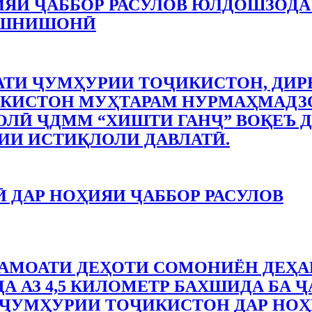
ИЯИ ҶАББОР РАСУЛОВ ЮЛДОШЗОДА
АШНИШОНӢ
ТИ ҶУМҲУРИИ ТОҶИКИСТОН, ДИР
КИСТОН МУҲТАРАМ НУРМАҲМАДЗО
ЛӢ ҶДММ “ХИШТИ ГАНҶ” ВОҚЕЪ Д
ИИ ИСТИҚЛОЛИ ДАВЛАТӢ.
 ДАР НОҲИЯИ ҶАББОР РАСУЛОВ
АМОАТИ ДЕҲОТИ СОМОНИЁН ДЕҲА
А АЗ 4,5 КИЛОМЕТР БАХШИДА БА Ҷ
ҶУМҲУРИИ ТОҶИКИСТОН ДАР НОҲ