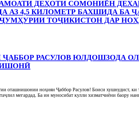
АМОАТИ ДЕҲОТИ СОМОНИЁН ДЕҲА
А АЗ 4,5 КИЛОМЕТР БАХШИДА БА Ҷ
ҶУМҲУРИИ ТОҶИКИСТОН ДАР НОҲ
 ҶАББОР РАСУЛОВ ЮЛДОШЗОДА О
НИШОНӢ
тии оташнишонии ноҳияи Ҷаббор Расулов! Боиси хушнудист, ки
аҷлил мегардад. Ба ин муносибат кулли хизматчиёни баору на