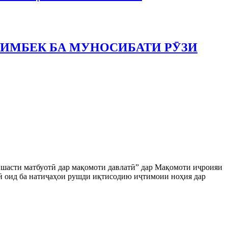
ЛИМБЕК БА МУНОСИБАТИ РӮЗИ
ишасти матбуотӣ дар мақомоти давлатӣ” дар Мақомоти иҷроияи
ӣ оид ба натиҷаҳои рушди иқтисодию иҷтимоии ноҳия дар