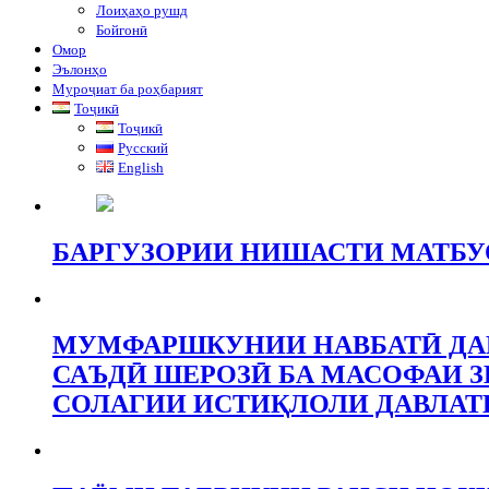
Лоиҳаҳо рушд
Бойгонӣ
Омор
Эълонҳо
Муроҷиат ба роҳбарият
Тоҷикӣ
Тоҷикӣ
Русский
English
БАРГУЗОРИИ НИШАСТИ МАТБУО
МУМФАРШКУНИИ НАВБАТӢ ДАР
САЪДӢ ШЕРОЗӢ БА МАСОФАИ ЗИ
СОЛАГИИ ИСТИҚЛОЛИ ДАВЛАТ