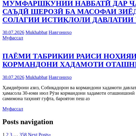
МУМФАРШКУНИИ НАВБАТӢ ДАР Ҷ
САЪДӢ ШЕРОЗӢ БА МАСОФАИ ЗИЁД
СОЛАГИИ ИСТИҚЛОЛИ ДАВЛАТИИ 
30.07.2026
Mukhabbat
Навгониҳо
Муфассал
ПАЁМИ ТАБРИКИИ РАИСИ НОҲИЯИ
КОРМАНДОНИ ХАДАМОТИ ОТАШ
30.07.2026
Mukhabbat
Навгониҳо
Ҳамдиёрони азиз, Собиқадорон ва кормандони хадамоти давла
ҳамасола 30-юми июл Рӯзи кормандони хадамоти оташнишонӣ т
самимона таҳният гуфта, бароятон пеш аз
Муфассал
Posts navigation
1
2
3
…
358
Next Posts
»