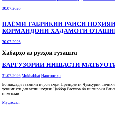
30.07.2026
ПАЁМИ ТАБРИКИИ РАИСИ НОҲИЯИ
КОРМАНДОНИ ХАДАМОТИ ОТАШ
30.07.2026
Хабарҳо аз рӯзҳои гузашта
БАРГУЗОРИИ НИШАСТИ МАТБУОТӢ
31.07.2026
Mukhabbat
Навгониҳо
Бо мақсади таъмини иҷрои амри Президенти Ҷумҳурии Тоҷикис
ҳокимияти давлатии ноҳияи Ҷаббор Расулов бо иштироки Раи
нимсолаи
Муфассал