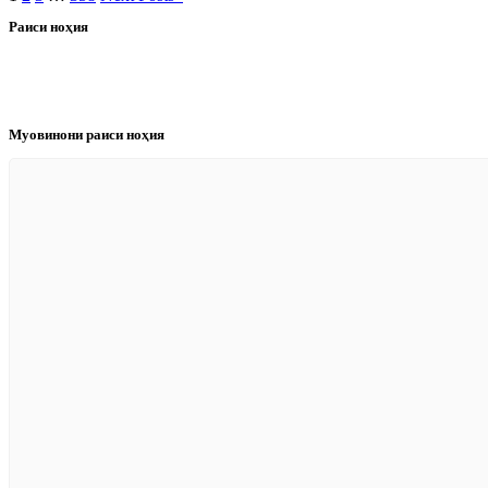
Раиси ноҳия
Муовинони раиси ноҳия