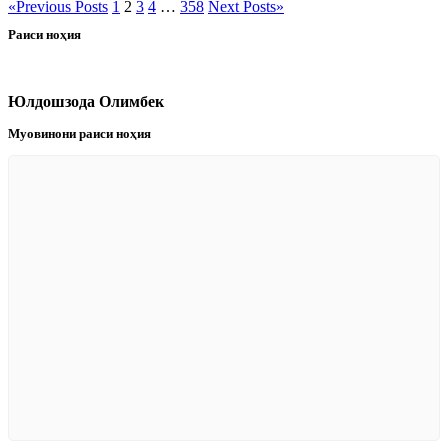
«
Previous Posts
1
2
3
4
…
358
Next Posts
»
Раиси ноҳия
Юлдошзода Олимбек
Муовинони раиси ноҳия