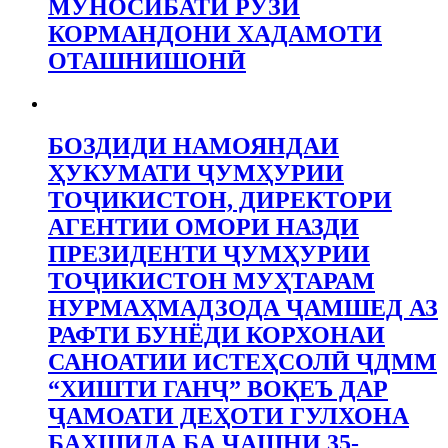
МУНОСИБАТИ РӮЗИ
КОРМАНДОНИ ХАДАМОТИ
ОТАШНИШОНӢ
БОЗДИДИ НАМОЯНДАИ
ҲУКУМАТИ ҶУМҲУРИИ
ТОҶИКИСТОН, ДИРЕКТОРИ
АГЕНТИИ ОМОРИ НАЗДИ
ПРЕЗИДЕНТИ ҶУМҲУРИИ
ТОҶИКИСТОН МУҲТАРАМ
НУРМАҲМАДЗОДА ҶАМШЕД АЗ
РАФТИ БУНЁДИ КОРХОНАИ
САНОАТИИ ИСТЕҲСОЛӢ ҶДММ
“ХИШТИ ГАНҶ” ВОҚЕЪ ДАР
ҶАМОАТИ ДЕҲОТИ ГУЛХОНА
БАХШИДА БА ҶАШНИ 35-