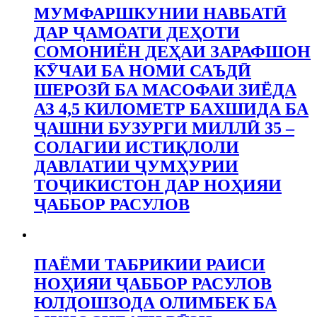
МУМФАРШКУНИИ НАВБАТӢ
ДАР ҶАМОАТИ ДЕҲОТИ
СОМОНИЁН ДЕҲАИ ЗАРАФШОН
КӮЧАИ БА НОМИ САЪДӢ
ШЕРОЗӢ БА МАСОФАИ ЗИЁДА
АЗ 4,5 КИЛОМЕТР БАХШИДА БА
ҶАШНИ БУЗУРГИ МИЛЛӢ 35 –
СОЛАГИИ ИСТИҚЛОЛИ
ДАВЛАТИИ ҶУМҲУРИИ
ТОҶИКИСТОН ДАР НОҲИЯИ
ҶАББОР РАСУЛОВ
ПАЁМИ ТАБРИКИИ РАИСИ
НОҲИЯИ ҶАББОР РАСУЛОВ
ЮЛДОШЗОДА ОЛИМБЕК БА