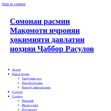
Skip to content
Сомонаи расмии
Мақомоти иҷроияи
ҳокимияти давлатии
ноҳияи Ҷаббор Расулов
Асосӣ
Раиси ноҳия
Тарҷумаи ҳол
Ҳисоботи раис
Қарору амрҳои раис
Сохтор
Соҳаҳо
Маориф
Иқтисодиёт
Иҷтимоиёт