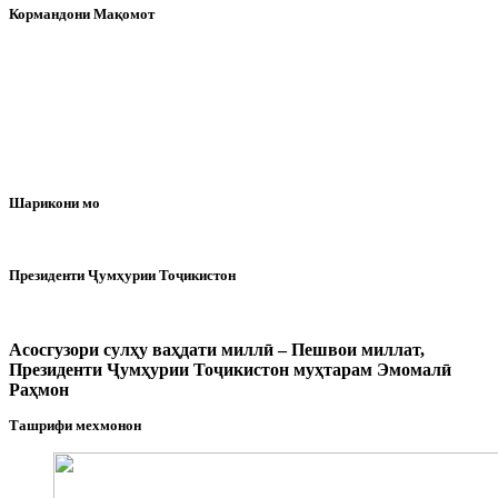
Кормандони Мақомот
Шарикони мо
Президенти Ҷумҳурии Тоҷикистон
Асосгузори сулҳу ваҳдати миллӣ – Пешвои миллат,
Президенти Ҷумҳурии Тоҷикистон муҳтарам Эмомалӣ
Раҳмон
Ташрифи мехмонон