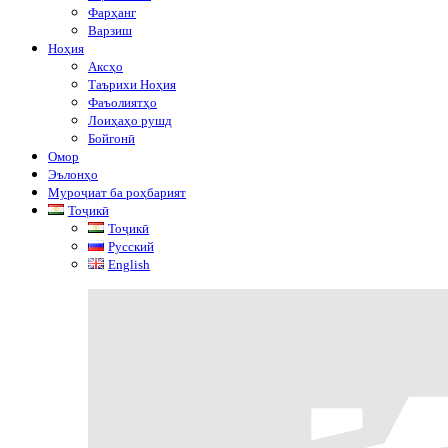
Фарҳанг
Варзиш
Ноҳия
Аксҳо
Таърихи Ноҳия
Фаъолиятҳо
Лоиҳаҳо рушд
Бойгонӣ
Омор
Эълонҳо
Муроҷиат ба роҳбарият
Тоҷикӣ
Тоҷикӣ
Русский
English