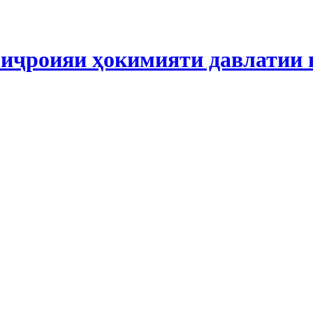
иҷроияи ҳокимияти давлатии 