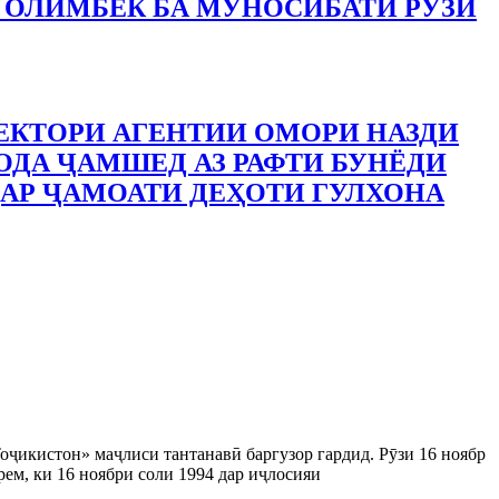
 ОЛИМБЕК БА МУНОСИБАТИ РӮЗИ
ЕКТОРИ АГЕНТИИ ОМОРИ НАЗДИ
ДА ҶАМШЕД АЗ РАФТИ БУНЁДИ
АР ҶАМОАТИ ДЕҲОТИ ГУЛХОНА
оҷикистон» маҷлиси тантанавӣ баргузор гардид. Рӯзи 16 ноябр
ем, ки 16 ноябри соли 1994 дар иҷлосияи