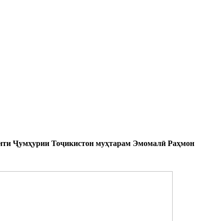
денти Ҷумҳурии Тоҷикистон муҳтарам Эмомалӣ Раҳмон