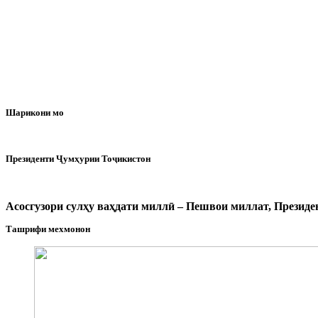
Шарикони мо
Президенти Ҷумҳурии Тоҷикистон
Асосгузори сулҳу ваҳдати миллӣ – Пешвои миллат, Прези
Ташрифи мехмонон