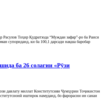
р Расулов Тоҳир Қудратзода “Муждаи зафар”-ро ба Раиси
рман супориданд, ки ба 100,1 дарсади нақша баробар
шида ба 26 солагии «Рӯзи
сози давлату миллат Конститутсияи Ҷумҳурии Тоҷикистон
нститутсионӣ иштирок намуданд, бо фарорасии ин санаи