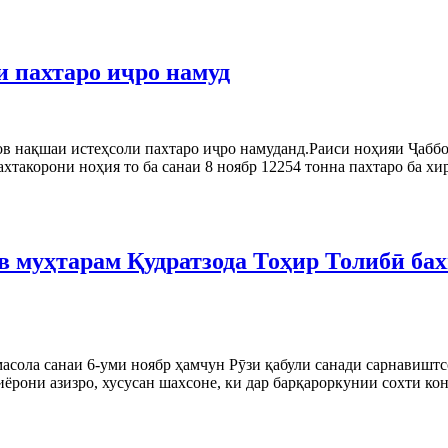
 пахтаро иҷро намуд
ов нақшаи истеҳсоли пахтаро иҷро намуданд.Раиси ноҳияи Ҷаббо
хтакорони ноҳия то ба санаи 8 ноябр 12254 тонна пахтаро ба хи
в муҳтарам Қудратзода Тоҳир Толибӣ бах
асола санаи 6-уми ноябр ҳамчун Рӯзи қабули санади сарнавишт
иёрони азизро, хусусан шахсоне, ки дар барқароркунии сохти ко