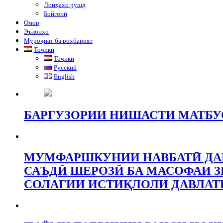
Лоиҳаҳо рушд
Бойгонӣ
Омор
Эълонҳо
Муроҷиат ба роҳбарият
Тоҷикӣ
Тоҷикӣ
Русский
English
БАРГУЗОРИИ НИШАСТИ МАТБУО
МУМФАРШКУНИИ НАВБАТӢ ДАР
САЪДӢ ШЕРОЗӢ БА МАСОФАИ ЗИ
СОЛАГИИ ИСТИҚЛОЛИ ДАВЛАТ