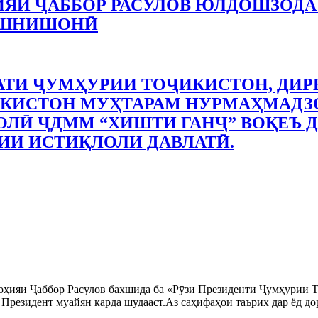
ИЯИ ҶАББОР РАСУЛОВ ЮЛДОШЗОДА
АШНИШОНӢ
ТИ ҶУМҲУРИИ ТОҶИКИСТОН, ДИР
КИСТОН МУҲТАРАМ НУРМАҲМАДЗО
ЛӢ ҶДММ “ХИШТИ ГАНҶ” ВОҚЕЪ Д
ИИ ИСТИҚЛОЛИ ДАВЛАТӢ.
ноҳияи Ҷаббор Расулов бахшида ба «Рӯзи Президенти Ҷумҳурии Т
резидент муайян карда шудааст.Аз саҳифаҳои таърих дар ёд дор