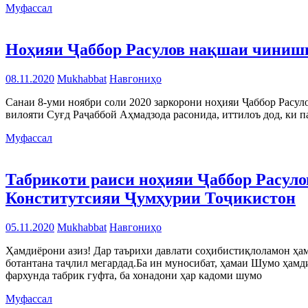
Муфассал
Ноҳияи Ҷаббор Расулов нақшаи чиниши
08.11.2020
Mukhabbat
Навгониҳо
Санаи 8-уми ноябри соли 2020 заркорони ноҳияи Ҷаббор Расул
вилояти Суғд Раҷаббой Аҳмадзода расонида, иттилоъ дод, ки па
Муфассал
Табрикоти раиси ноҳияи Ҷаббор Расуло
Конститутсияи Ҷумҳурии Тоҷикистон
05.11.2020
Mukhabbat
Навгониҳо
Ҳамдиёрони азиз! Дар таърихи давлати соҳибистиқлоламон ҳам
ботантана таҷлил мегардад.Ба ин муносибат, ҳамаи Шумо ҳамд
фархунда табрик гуфта, ба хонадони ҳар кадоми шумо
Муфассал