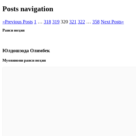
Posts navigation
«
Previous Posts
1
…
318
319
320
321
322
…
358
Next Posts
»
Раиси ноҳия
Юлдошзода Олимбек
Муовинони раиси ноҳия