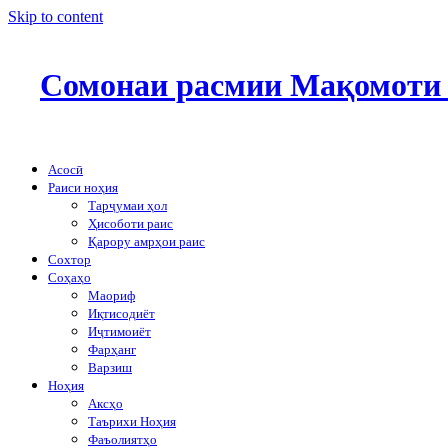
Skip to content
Сомонаи расмии Мақомоти 
Асосӣ
Раиси ноҳия
Тарҷумаи ҳол
Ҳисоботи раис
Қарору амрҳои раис
Сохтор
Соҳаҳо
Маориф
Иқтисодиёт
Иҷтимоиёт
Фарҳанг
Варзиш
Ноҳия
Аксҳо
Таърихи Ноҳия
Фаъолиятҳо