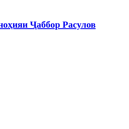
ноҳияи Ҷаббор Расулов