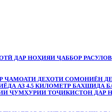
ТӢ ДАР НОҲИЯИ ҶАББОР РАСУЛОВ
 ҶАМОАТИ ДЕҲОТИ СОМОНИЁН ДЕ
ЁДА АЗ 4,5 КИЛОМЕТР БАХШИДА Б
ИИ ҶУМҲУРИИ ТОҶИКИСТОН ДАР Н