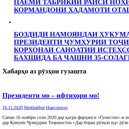
ПАЁМИ ТАБРИКИИ РАИСИ НОҲ
КОРМАНДОНИ ХАДАМОТИ ОТ
БОЗДИДИ НАМОЯНДАИ ҲУКУМА
ПРЕЗИДЕНТИ ҶУМҲУРИИ ТОҶИ
КОРХОНАИ САНОАТИИ ИСТЕҲСО
БАХШИДА БА ҶАШНИ 35-СОЛАГ
Хабарҳо аз рӯзҳои гузашта
Президенти мо – ифтихори мо!
16.11.2020
Mukhabbat
Навгониҳо
Санаи 16 ноябри соли 2020 дар қасри фарҳанги «Гулистон»-и 
дар Қонуни Ҷумҳурии Тоҷикистон «Дар бораи рӯзҳои ид» рӯзи П