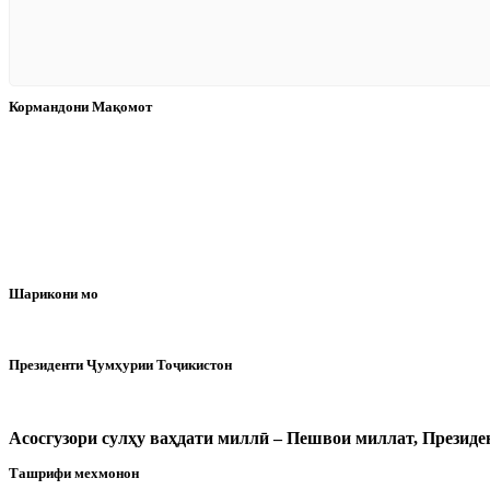
Кормандони Мақомот
Шарикони мо
Президенти Ҷумҳурии Тоҷикистон
Асосгузори сулҳу ваҳдати миллӣ – Пешвои миллат, Прези
Ташрифи мехмонон