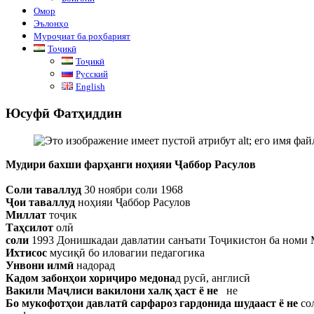
Омор
Эълонҳо
Муроҷиат ба роҳбарият
Тоҷикӣ
Тоҷикӣ
Русский
English
Юсуфӣ Фатҳиддин
Мудири бахши фарҳанги ноҳияи Ҷаббор Расулов
Соли таваллуд
30 ноябри соли 1968
Ҷои таваллуд
ноҳияи Ҷаббор Расулов
Миллат
тоҷик
Таҳсилот
олӣ
соли
1993 Донишкадаи давлатии санъати Тоҷикистон ба номи 
Ихтисос
мусиқӣ бо иловагии педагогика
Унвони илмӣ
надорад
Кадом забонҳои хориҷиро медона
д русӣ, англисӣ
Вакили Маҷлиси вакилони халқ ҳаст ё не
не
Бо мукофотҳои давлатӣ сарфароз гардонида шудааст ё не
со