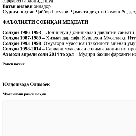
сарфароз гардонида шуд
Вазъи оилавӣ
оиладор
Суроға
ноҳияи Ҷаббор Расулов, Ҷамоати деҳоти Сомониён, де
ФАЪОЛИЯТИ СОБИҚАИ МЕҲНАТӢ
Солҳои 1986-1993 –
Донишҷӯи Донишкадаи давлатии санъати 
Солҳои 1987-1989 –
Хизмат дар сафи Қувваҳои Мусаллаҳи Итт
Солҳои 1993-1998-
Омӯзгори муассисаи таҳсилоти миёнаи уму
Солҳои 1998-2014 –
Сарвари муассисаи солимгардонии истиро
Аз моҳи апрели соли 2014 то ҳол
– Мудири бахши фарҳанги но
Раиси ноҳия
Юлдошзода Олимбек
Муовинони раиси ноҳия