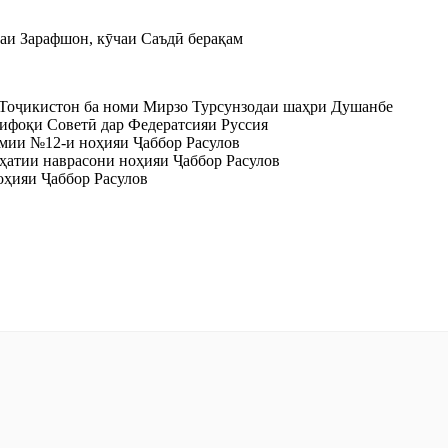
ҳаи Зарафшон, кӯчаи Саъдӣ берақам
Тоҷикистон ба номи Мирзо Турсунзодаи шаҳри Душанбе
ифоқи Советӣ дар Федератсияи Руссия
мии №12-и ноҳияи Ҷаббор Расулов
ҳатии наврасони ноҳияи Ҷаббор Расулов
ҳияи Ҷаббор Расулов