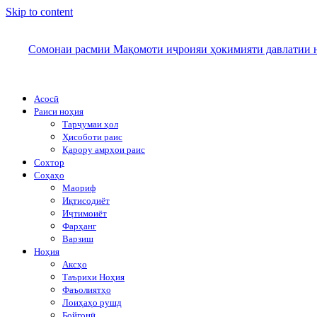
Skip to content
Сомонаи расмии Мақомоти иҷроияи ҳокимияти давлатии н
Асосӣ
Раиси ноҳия
Тарҷумаи ҳол
Ҳисоботи раис
Қарору амрҳои раис
Сохтор
Соҳаҳо
Маориф
Иқтисодиёт
Иҷтимоиёт
Фарҳанг
Варзиш
Ноҳия
Аксҳо
Таърихи Ноҳия
Фаъолиятҳо
Лоиҳаҳо рушд
Бойгонӣ