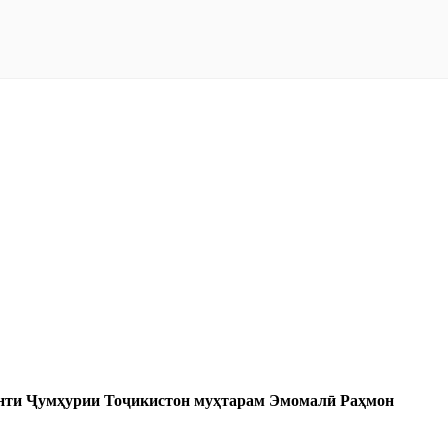
денти Ҷумҳурии Тоҷикистон муҳтарам Эмомалӣ Раҳмон